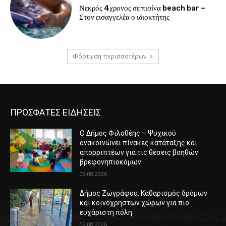
Νεκρός 4χρονος σε πισίνα beach bar –
Στον εισαγγελέα ο ιδιοκτήτης
Φόρτωση περισσοτέρων
ΠΡΟΣΦΑΤΕΣ ΕΙΔΗΣΕΙΣ
Ο Δήμος Φιλοθέης – Ψυχικού
ανακοινώνει πίνακες κατάταξης και
απορριπτέων για τις θέσεις βοηθών
βρεφονηπιοκόμων
09.08.2026
Δήμος Ζωγράφου: Καθαρισμός δρόμων
και κοινόχρηστων χώρων για πιο
ευχάριστη πόλη
09.08.2026