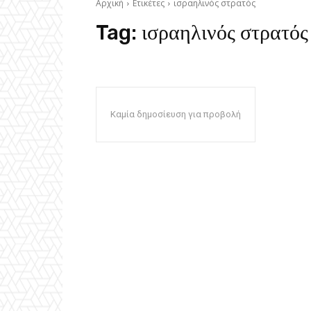
Αρχική
Ετικέτες
ισραηλινός στρατός
Tag:
ισραηλινός στρατός
Καμία δημοσίευση για προβολή