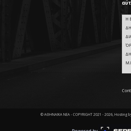
αυτ
Η 
ΔΗ
ΔΙ
ΌΡ
ΔΗ
Μ.
Cont
© ΑΘΗΝΑΪΚΑ ΝΕΑ - COPYRIGHT 2021 - 2026, Hosting by
Powered by