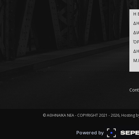
Η 
ΔΗ
ΔΙ
ΌΡ
ΔΗ
Μ.
Cont
© ΑΘΗΝΑΪΚΑ ΝΕΑ - COPYRIGHT 2021 - 2026, Hosting by
Powered by