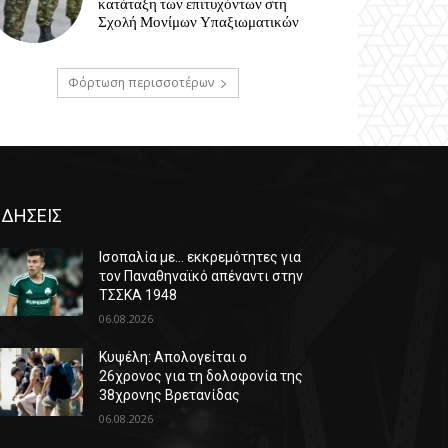
κατάταξη των επιτυχόντων στη
Σχολή Μονίμων Υπαξιωματικών
Φόρτωση περισσοτέρων
ΙΔΗΣΕΙΣ
Ισοπαλία με… εκκρεμότητες για
τον Παναθηναϊκό απέναντι στην
ΤΣΣΚΑ 1948
06.08.2026
Κυψέλη: Απολογείται ο
26χρονος για τη δολοφονία της
38χρονης Βρετανίδας
06.08.2026