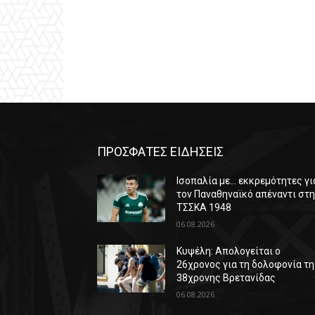
ΠΡΟΣΦΑΤΕΣ ΕΙΔΗΣΕΙΣ
Ισοπαλία με… εκκρεμότητες γι
τον Παναθηναϊκό απέναντι στ
ΤΣΣΚΑ 1948
06.08.2026
Κυψέλη: Απολογείται ο
26χρονος για τη δολοφονία τ
38χρονης Βρετανίδας
06.08.2026