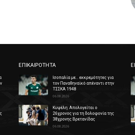
ΕΠΙΚΑΙΡΟΤΗΤΑ
Ε
α
Ισοπαλία με… εκκρεμότητες για
ην
τον Παναθηναϊκό απέναντι στην
ΤΣΣΚΑ 1948
06.08.2026
Κυψέλη: Απολογείται ο
ης
26χρονος για τη δολοφονία της
38χρονης Βρετανίδας
06.08.2026