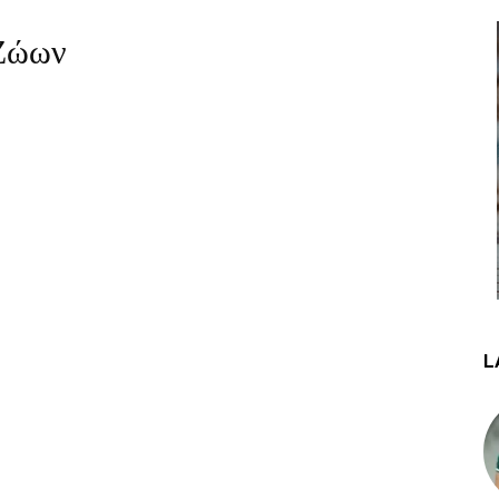
Ζώων
L