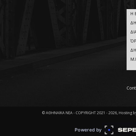
Η 
ΔΗ
ΔΙ
ΌΡ
ΔΗ
Μ.
Cont
© ΑΘΗΝΑΪΚΑ ΝΕΑ - COPYRIGHT 2021 - 2026, Hosting by
Powered by