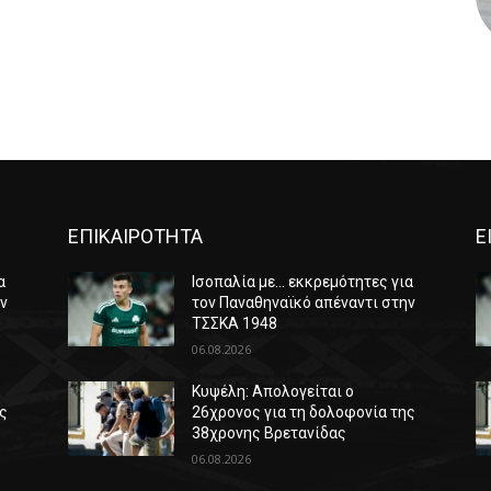
ΕΠΙΚΑΙΡΟΤΗΤΑ
Ε
α
Ισοπαλία με… εκκρεμότητες για
ην
τον Παναθηναϊκό απέναντι στην
ΤΣΣΚΑ 1948
06.08.2026
Κυψέλη: Απολογείται ο
ης
26χρονος για τη δολοφονία της
38χρονης Βρετανίδας
06.08.2026