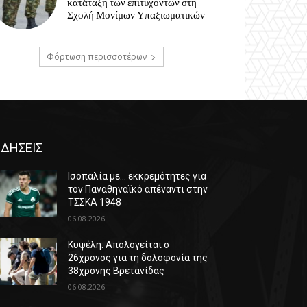
κατάταξη των επιτυχόντων στη
Σχολή Μονίμων Υπαξιωματικών
Φόρτωση περισσοτέρων
ΙΔΗΣΕΙΣ
Ισοπαλία με… εκκρεμότητες για
τον Παναθηναϊκό απέναντι στην
ΤΣΣΚΑ 1948
06.08.2026
Κυψέλη: Απολογείται ο
26χρονος για τη δολοφονία της
38χρονης Βρετανίδας
06.08.2026