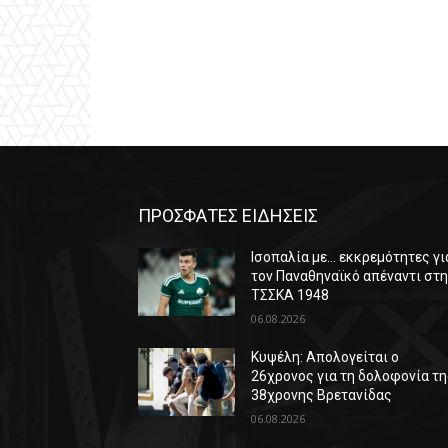
ΠΡΟΣΦΑΤΕΣ ΕΙΔΗΣΕΙΣ
Ισοπαλία με… εκκρεμότητες γι
τον Παναθηναϊκό απέναντι στ
ΤΣΣΚΑ 1948
06.08.2026
Κυψέλη: Απολογείται ο
26χρονος για τη δολοφονία τ
38χρονης Βρετανίδας
06.08.2026