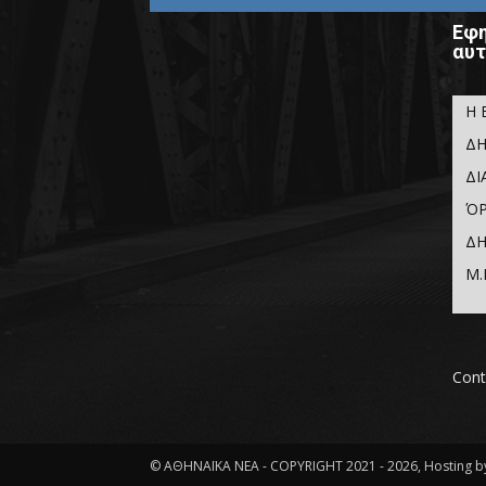
Εφη
αυτ
Η 
ΔΗ
ΔΙ
ΌΡ
ΔΗ
Μ.
Cont
© ΑΘΗΝΑΪΚΑ ΝΕΑ - COPYRIGHT 2021 - 2026, Hosting by