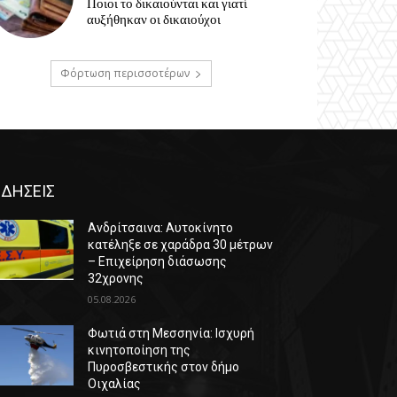
Ποιοι το δικαιούνται και γιατί
αυξήθηκαν οι δικαιούχοι
Φόρτωση περισσοτέρων
ΙΔΗΣΕΙΣ
Ανδρίτσαινα: Αυτοκίνητο
κατέληξε σε χαράδρα 30 μέτρων
– Επιχείρηση διάσωσης
32χρονης
05.08.2026
Φωτιά στη Μεσσηνία: Ισχυρή
κινητοποίηση της
Πυροσβεστικής στον δήμο
Οιχαλίας