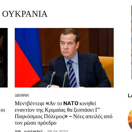
 ΟΥΚΡΑΝΙΑ
L
ΔΙΕΘΝΗ
Μεντβέντεφ: «Αν το NATO κινηθεί
 οι
εναντίον της Κριμαίας θα ξεσπάσει Γ’
Παγκόσμιος Πόλεμος» – Νέες απειλές από
τον ρώσο πρόεδρο
Ath_syntaktis1
-
28.06.2022