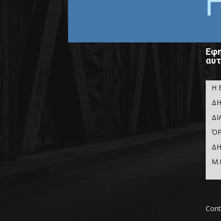
Εφη
αυτ
Η 
ΔΗ
ΔΙ
ΌΡ
ΔΗ
Μ.
Cont