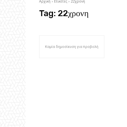
Αρχική
Ετικέτες
22χρονη
Tag:
22χρονη
Καμία δημοσίευση για προβολή