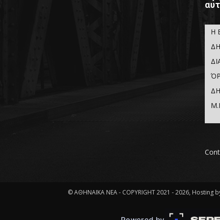
αυτ
Η 
ΔΗ
ΔΙ
ΌΡ
ΔΗ
Μ.
Cont
© ΑΘΗΝΑΪΚΑ ΝΕΑ - COPYRIGHT 2021 - 2026, Hosting by
Powered by