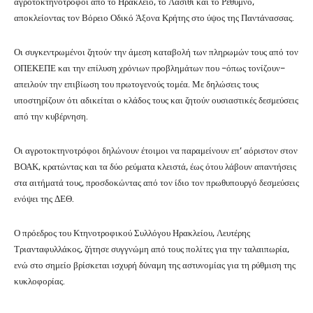
αγροτοκτηνοτρόφοι από το Ηράκλειο, το Λασίθι και το Ρέθυμνο,
αποκλείοντας τον Βόρειο Οδικό Άξονα Κρήτης στο ύψος της Παντάνασσας.
Οι συγκεντρωμένοι ζητούν την άμεση καταβολή των πληρωμών τους από τον
ΟΠΕΚΕΠΕ και την επίλυση χρόνιων προβλημάτων που –όπως τονίζουν–
απειλούν την επιβίωση του πρωτογενούς τομέα. Με δηλώσεις τους
υποστηρίζουν ότι αδικείται ο κλάδος τους και ζητούν ουσιαστικές δεσμεύσεις
από την κυβέρνηση.
Οι αγροτοκτηνοτρόφοι δηλώνουν έτοιμοι να παραμείνουν επ’ αόριστον στον
ΒΟΑΚ, κρατώντας και τα δύο ρεύματα κλειστά, έως ότου λάβουν απαντήσεις
στα αιτήματά τους, προσδοκώντας από τον ίδιο τον πρωθυπουργό δεσμεύσεις
ενόψει της ΔΕΘ.
Ο πρόεδρος του Κτηνοτροφικού Συλλόγου Ηρακλείου, Λευτέρης
Τριανταφυλλάκος, ζήτησε συγγνώμη από τους πολίτες για την ταλαιπωρία,
ενώ στο σημείο βρίσκεται ισχυρή δύναμη της αστυνομίας για τη ρύθμιση της
κυκλοφορίας.