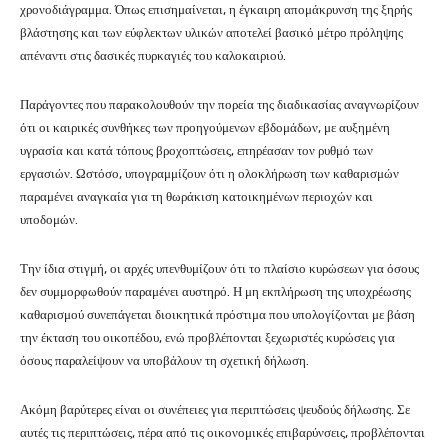
χρονοδιάγραμμα. Όπως επισημαίνεται, η έγκαιρη απομάκρυνση της ξηρής
βλάστησης και των εύφλεκτων υλικών αποτελεί βασικό μέτρο πρόληψης
απέναντι στις δασικές πυρκαγιές του καλοκαιριού.
Παράγοντες που παρακολουθούν την πορεία της διαδικασίας αναγνωρίζουν
ότι οι καιρικές συνθήκες των προηγούμενων εβδομάδων, με αυξημένη
υγρασία και κατά τόπους βροχοπτώσεις, επηρέασαν τον ρυθμό των
εργασιών. Ωστόσο, υπογραμμίζουν ότι η ολοκλήρωση των καθαρισμών
παραμένει αναγκαία για τη θωράκιση κατοικημένων περιοχών και
υποδομών.
Την ίδια στιγμή, οι αρχές υπενθυμίζουν ότι το πλαίσιο κυρώσεων για όσους
δεν συμμορφωθούν παραμένει αυστηρό. Η μη εκπλήρωση της υποχρέωσης
καθαρισμού συνεπάγεται διοικητικά πρόστιμα που υπολογίζονται με βάση
την έκταση του οικοπέδου, ενώ προβλέπονται ξεχωριστές κυρώσεις για
όσους παραλείψουν να υποβάλουν τη σχετική δήλωση.
Ακόμη βαρύτερες είναι οι συνέπειες για περιπτώσεις ψευδούς δήλωσης. Σε
αυτές τις περιπτώσεις, πέρα από τις οικονομικές επιβαρύνσεις, προβλέπονται