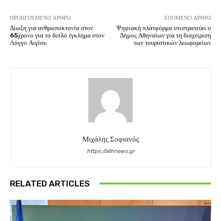
ΠΡΟΗΓΟΎΜΕΝΟ ΆΡΘΡΟ
ΕΠΌΜΕΝΟ ΆΡΘΡΟ
Δίωξη για ανθρωποκτονία στον
Ψηφιακή πλατφόρμα επιστρατεύει ο
65χρονο για το διπλό έγκλημα στον
Δήμος Αθηναίων για τη διαχείριση
Λόγγο Αιγίου
των τουριστικών λεωφορείων
Μιχάλης Σοφιανός
https://athnews.gr
RELATED ARTICLES