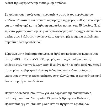
ενόψει της κορύφωσης της αντιπυρικής περιόδου.
Σε κρίσιμη φάση εισέρχεται η προσπάθεια μείωσης του πυροθερμικού
κινδύνου σε αστικές και περιαστικές περιοχές της χώρας, καθώς η προθεσμία
για τον καθαρισμό και τη δήλωση οικοπέδων εκπνέει στις 15 Ιουνίου. Παρά
τη λειτουργία της σχετικής ψηφιακής πλατφόρμας από τις αρχές Απριλίου, ο
αριθμός των δηλώσεων που έχουν καταχωριστεί μέχρι σήμερα υπολείπεται
σημαντικά των προσδοκιών.
Σύμφωνα με τα διαθέσιμα στοιχεία, οι δηλώσεις καθαρισμού κυμαίνονται
μεταξύ 300.000 και 350.000, αριθμός που απέχει αισθητά από τις
επιδόσεις των προηγούμενων ετών. Η εικόνα αυτή προκαλεί προβληματισμό
στα αρμόδια κυβερνητικά στελέχη, δεδομένου ότι οι ιδιοκτησίες που
υπάγονται στην υποχρέωση καθαρισμού υπολογίζονται σε περισσότερες από
ένα εκατομμύριο πανελλαδικά.
Παρά τις εκκλήσεις ιδιοκτητών για νέα παράταση της διαδικασίας, η
πολιτική ηγεσία του Υπουργείου Κλιματικής Κρίσης και Πολιτικής
Προστασίας εμφανίζεται αποφασισμένη να τηρήσει το υφιστάμενο