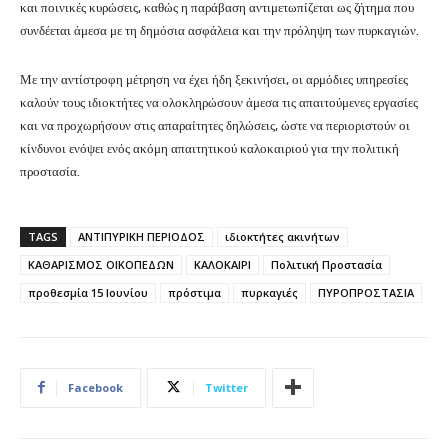
και ποινικές κυρώσεις, καθώς η παράβαση αντιμετωπίζεται ως ζήτημα που
συνδέεται άμεσα με τη δημόσια ασφάλεια και την πρόληψη των πυρκαγιών.
Με την αντίστροφη μέτρηση να έχει ήδη ξεκινήσει, οι αρμόδιες υπηρεσίες
καλούν τους ιδιοκτήτες να ολοκληρώσουν άμεσα τις απαιτούμενες εργασίες
και να προχωρήσουν στις απαραίτητες δηλώσεις, ώστε να περιοριστούν οι
κίνδυνοι ενόψει ενός ακόμη απαιτητικού καλοκαιριού για την πολιτική
προστασία.
TAGS
ΑΝΤΙΠΥΡΙΚΗ ΠΕΡΙΟΔΟΣ
ιδιοκτήτες ακινήτων
ΚΑΘΑΡΙΣΜΟΣ ΟΙΚΟΠΕΔΩΝ
ΚΑΛΟΚΑΙΡΙ
Πολιτική Προστασία
προθεσμία 15 Ιουνίου
πρόστιμα
πυρκαγιές
ΠΥΡΟΠΡΟΣΤΑΣΙΑ
Facebook
Twitter