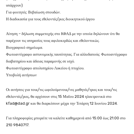
υπάρχουν)
Για φοιτητές: Βεβαίωση σπουδών.
Η διαδικασία για τους εθελοντές/ριες διοικητικού έργου
Αίτηση – δήλωση συμμετοχής στο ΚΦΑΔ με την οποία δηλώνουν ότι θα
παρέχουν τις υπηρεσίες τους αφιλοκερδώς και εθελοντικώς.
Βιογραφικό σημείωμα.
Φωτοαντίγραφο αστυνομικής ταυτότητας. Για αλλοδαπούς: Φωτοαντίγραφο
διαβατηρίου και άδειας παραμονής σε ισχύ.
Φωτοαντίγραφο απολυτηρίου Λυκείου ή πτυχίου.
Υποβολή αιτήσεων
Οι αιτήσεις για τους/τις ωφελούμενους/νες μαθητές/τριες και τους/τις
εθελοντές/ριες, θα αρχίσουν στις 15 Μαΐου 2024 ηλεκτρονικά στο
kfad@dad.gr
και θα διαρκέσουν μέχρι την Τετάρτη 12 Ιουνίου 2024.
Για πληροφορίες μπορείτε να καλείτε καθημερινά από 15:00 έως 21:00 στο
210 9840717.