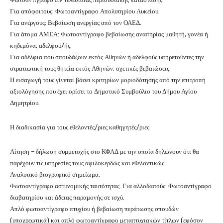
Για απόφοιτους: Φωτοαντίγραφο Απολυτηρίου Λυκείου.
Για ανέργους: Βεβαίωση ανεργίας από τον ΟΑΕΔ.
Για άτομα ΑΜΕΑ: Φωτοαντίγραφο βεβαίωσης αναπηρίας μαθητή, γονέα ή
κηδεμόνα, αδελφού/ής.
Για αδέλφια που σπουδάζουν εκτός Αθηνών ή αδελφούς υπηρετούντες την
στρατιωτική τους θητεία εκτός Αθηνών: σχετικές βεβαιώσεις.
Η εισαγωγή τους γίνεται βάσει κριτηρίων μοριοδότησης από την επιτροπή
αξιολόγησης που έχει ορίσει το Δημοτικό Συμβούλιο του Δήμου Αγίου
Δημητρίου.
Η διαδικασία για τους εθελοντές/ριες καθηγητές/ριες
Αίτηση – δήλωση συμμετοχής στο ΚΦΑΔ με την οποία δηλώνουν ότι θα
παρέχουν τις υπηρεσίες τους αφιλοκερδώς και εθελοντικώς.
Αναλυτικό βιογραφικό σημείωμα.
Φωτοαντίγραφο αστυνομικής ταυτότητας. Για αλλοδαπούς: Φωτοαντίγραφο
διαβατηρίου και άδειας παραμονής σε ισχύ.
Απλό φωτοαντίγραφο πτυχίου ή βεβαίωση περάτωσης σπουδών
(υποχρεωτικά) και απλό φωτοαντίγραφο μεταπτυχιακών τίτλων (εφόσον