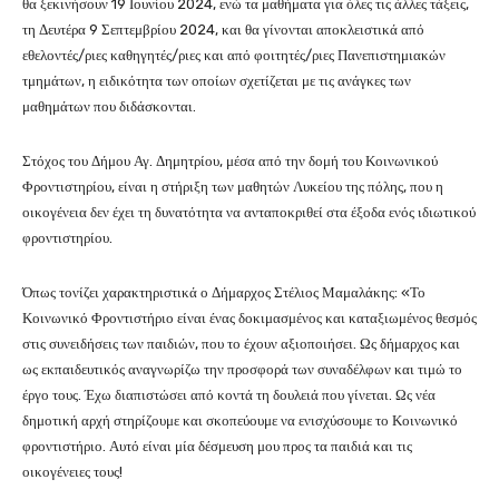
θα ξεκινήσουν 19 Ιουνίου 2024, ενώ τα μαθήματα για όλες τις άλλες τάξεις,
τη Δευτέρα 9 Σεπτεμβρίου 2024, και θα γίνονται αποκλειστικά από
εθελοντές/ριες καθηγητές/ριες και από φοιτητές/ριες Πανεπιστημιακών
τμημάτων, η ειδικότητα των οποίων σχετίζεται με τις ανάγκες των
μαθημάτων που διδάσκονται.
Στόχος του Δήμου Αγ. Δημητρίου, μέσα από την δομή του Κοινωνικού
Φροντιστηρίου, είναι η στήριξη των μαθητών Λυκείου της πόλης, που η
οικογένεια δεν έχει τη δυνατότητα να ανταποκριθεί στα έξοδα ενός ιδιωτικού
φροντιστηρίου.
Όπως τονίζει χαρακτηριστικά ο Δήμαρχος Στέλιος Μαμαλάκης: «Το
Κοινωνικό Φροντιστήριο είναι ένας δοκιμασμένος και καταξιωμένος θεσμός
στις συνειδήσεις των παιδιών, που το έχουν αξιοποιήσει. Ως δήμαρχος και
ως εκπαιδευτικός αναγνωρίζω την προσφορά των συναδέλφων και τιμώ το
έργο τους. Έχω διαπιστώσει από κοντά τη δουλειά που γίνεται. Ως νέα
δημοτική αρχή στηρίζουμε και σκοπεύουμε να ενισχύσουμε το Κοινωνικό
φροντιστήριο. Αυτό είναι μία δέσμευση μου προς τα παιδιά και τις
οικογένειες τους!