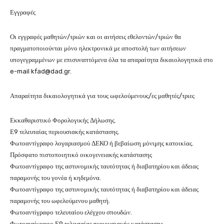
Εγγραφές
Οι εγγραφές μαθητών/τριών και οι αιτήσεις εθελοντών/τριών θα
πραγματοποιούνται μόνο ηλεκτρονικά με αποστολή των αιτήσεων
υπογεγραμμένων με επισυναπτόμενα όλα τα απαραίτητα δικαιολογητικά στο
e-mail
kfad@dad.gr
.
Απαραίτητα δικαιολογητικά για τους ωφελούμενους/ες μαθητές/τριες
Εκκαθαριστικό Φορολογικής Δήλωσης.
Ε9 τελευταίας περιουσιακής κατάστασης.
Φωτοαντίγραφο λογαριασμού ΔΕΚΟ ή βεβαίωση μόνιμης κατοικίας.
Πρόσφατο πιστοποιητικό οικογενειακής κατάστασης
Φωτοαντίγραφο της αστυνομικής ταυτότητας ή διαβατηρίου και άδειας
παραμονής του γονέα ή κηδεμόνα.
Φωτοαντίγραφο της αστυνομικής ταυτότητας ή διαβατηρίου και άδειας
παραμονής του ωφελούμενου μαθητή.
Φωτοαντίγραφο τελευταίου ελέγχου σπουδών.
Φωτοαντίγραφο Ε9 τελευταίας περιουσιακής κατάστασης.