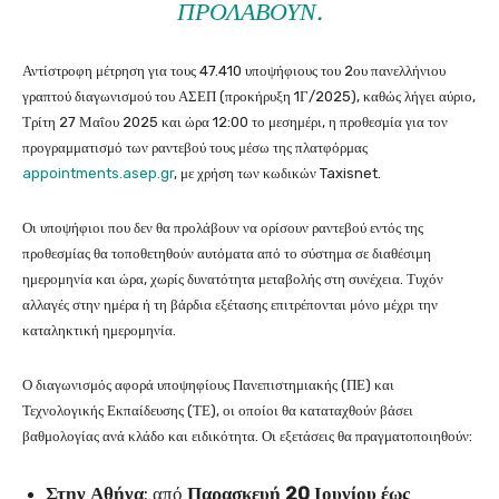
ΠΡΟΛΆΒΟΥΝ.
Αντίστροφη μέτρηση για τους 47.410 υποψήφιους του 2ου πανελλήνιου
γραπτού διαγωνισμού του ΑΣΕΠ (προκήρυξη 1Γ/2025), καθώς λήγει αύριο,
Τρίτη 27 Μαΐου 2025 και ώρα 12:00 το μεσημέρι, η προθεσμία για τον
προγραμματισμό των ραντεβού τους μέσω της πλατφόρμας
appointments.asep.gr
, με χρήση των κωδικών Taxisnet.
Οι υποψήφιοι που δεν θα προλάβουν να ορίσουν ραντεβού εντός της
προθεσμίας θα τοποθετηθούν αυτόματα από το σύστημα σε διαθέσιμη
ημερομηνία και ώρα, χωρίς δυνατότητα μεταβολής στη συνέχεια. Τυχόν
αλλαγές στην ημέρα ή τη βάρδια εξέτασης επιτρέπονται μόνο μέχρι την
καταληκτική ημερομηνία.
Ο διαγωνισμός αφορά υποψηφίους Πανεπιστημιακής (ΠΕ) και
Τεχνολογικής Εκπαίδευσης (ΤΕ), οι οποίοι θα καταταχθούν βάσει
βαθμολογίας ανά κλάδο και ειδικότητα. Οι εξετάσεις θα πραγματοποιηθούν:
Στην Αθήνα
: από
Παρασκευή 20 Ιουνίου έως