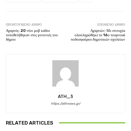
ΠΡΟΗΓΟΎΜΕΝΟ ΆΡΘΡΟ
ΕΠΌΜΕΝΟ ΆΡΘΡΟ
Αχαρνές: 20 νέοι μοβ κάδοι
Αχαρνών: Με επιτυχία
τοποθετήθηκαν στις γειτονιές του
ολοκληρώθηκε το 16ο τουρνουά
δήμου
ποδοσφαίρου δημοτικών σχολείων
ATH_3
https://athnews.gr/
RELATED ARTICLES