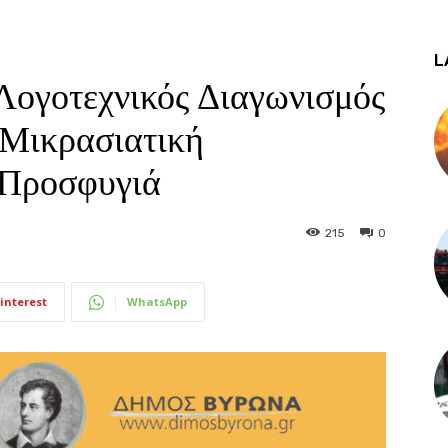
L
Λογοτεχνικός Διαγωνισμός
 Μικρασιατική
 Προσφυγιά
215
0
interest
WhatsApp