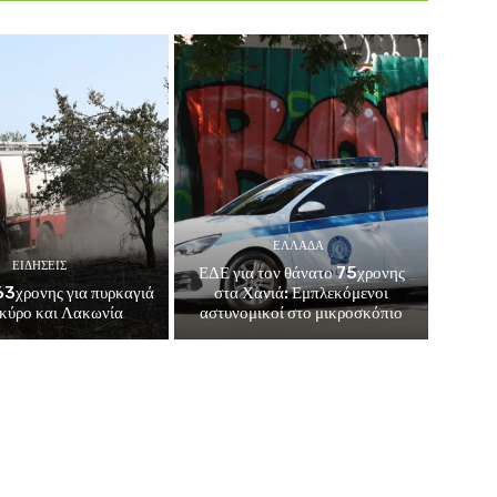
ΕΛΛΑΔΑ
ΕΙΔΗΣΕΙΣ
ΕΔΕ για τον θάνατο 75χρονης
3χρονης για πυρκαγιά
στα Χανιά: Εμπλεκόμενοι
κύρο και Λακωνία
αστυνομικοί στο μικροσκόπιο