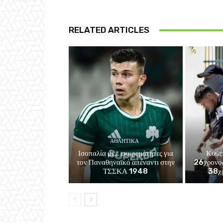
RELATED ARTICLES
ΑΘΛΗΤΙΚΑ
Ισοπαλία με… εκκρεμότητες για
Κυψέ
τον Παναθηναϊκό απέναντι στην
26χρονος
ΤΣΣΚΑ 1948
38χρ