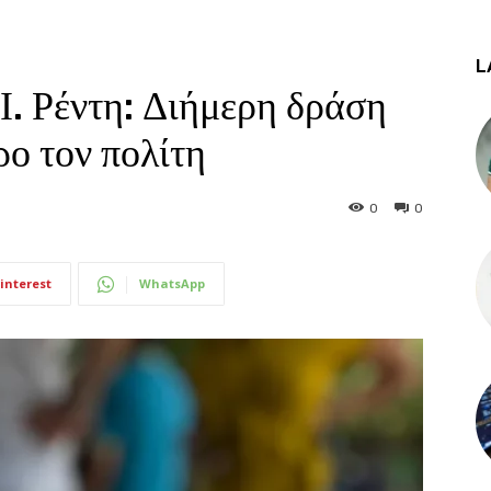
L
Ι. Ρέντη: Διήμερη δράση
ρο τον πολίτη
0
0
interest
WhatsApp