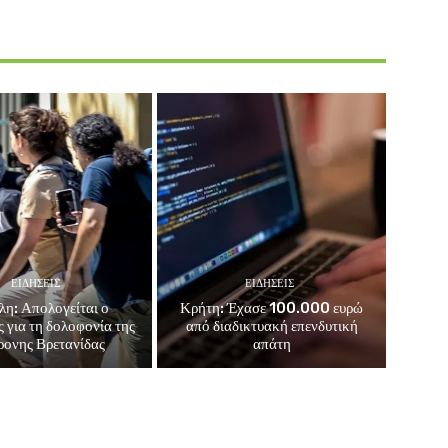
ΕΙΔΗΣΕΙΣ
ΕΙΔΗΣΕΙΣ
λη: Απολογείται ο
Κρήτη: Έχασε 100.000 ευρώ
 για τη δολοφονία της
από διαδικτυακή επενδυτική
ονης Βρετανίδας
απάτη