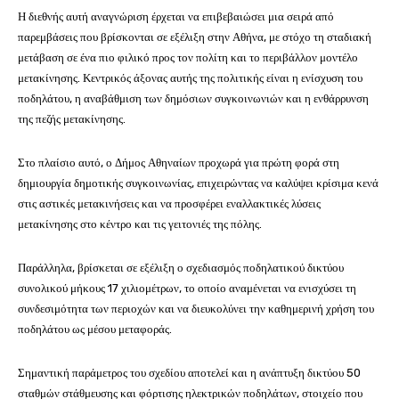
Η διεθνής αυτή αναγνώριση έρχεται να επιβεβαιώσει μια σειρά από
παρεμβάσεις που βρίσκονται σε εξέλιξη στην
Αθήνα
, με στόχο τη σταδιακή
μετάβαση σε ένα πιο φιλικό προς τον πολίτη και το περιβάλλον μοντέλο
μετακίνησης. Κεντρικός άξονας αυτής της πολιτικής είναι η ενίσχυση του
ποδηλάτου, η αναβάθμιση των δημόσιων συγκοινωνιών και η ενθάρρυνση
της πεζής μετακίνησης.
Στο πλαίσιο αυτό, ο Δήμος Αθηναίων προχωρά για πρώτη φορά στη
δημιουργία δημοτικής συγκοινωνίας, επιχειρώντας να καλύψει κρίσιμα κενά
στις αστικές μετακινήσεις και να προσφέρει εναλλακτικές λύσεις
μετακίνησης στο κέντρο και τις γειτονιές της πόλης.
Παράλληλα, βρίσκεται σε εξέλιξη ο σχεδιασμός ποδηλατικού δικτύου
συνολικού μήκους 17 χιλιομέτρων, το οποίο αναμένεται να ενισχύσει τη
συνδεσιμότητα των περιοχών και να διευκολύνει την καθημερινή χρήση του
ποδηλάτου ως μέσου μεταφοράς.
Σημαντική παράμετρος του σχεδίου αποτελεί και η ανάπτυξη δικτύου 50
σταθμών στάθμευσης και φόρτισης ηλεκτρικών ποδηλάτων, στοιχείο που