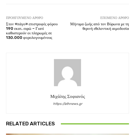
ΠΡΟΗΓΟΎΜΕΝΟ ΆΡΘΡΟ
ΕΠΌΜΕΝΟ ΆΡΘΡΟ
Στον «πάγο» επιστροφές φόρου
Μήνυμα ζωής από τον Βύρωνα με τη
190 εκατ. ευρώ – Γιατί
θερινή εθελοντική αιμοδοσία
καθυστερούν οι πληρωμές σε
130.000 φορολογουμένους
Μιχάλης Σοφιανός
https://athnews.gr
RELATED ARTICLES