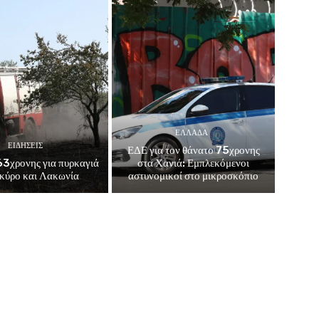
ΕΛΛΑΔΑ
ΕΙΔΗΣΕΙΣ
ΕΔΕ για τον θάνατο 75χρονης
3χρονης για πυρκαγιά
στα Χανιά: Εμπλεκόμενοι
κύρο και Λακωνία
αστυνομικοί στο μικροσκόπιο