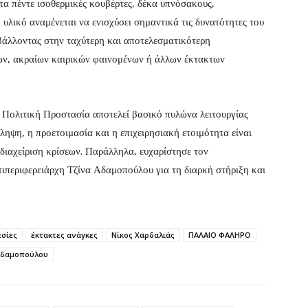
τα πέντε ισοθερμικές κουβέρτες, δέκα υπνόσακους,
 υλικό αναμένεται να ενισχύσει σημαντικά τις δυνατότητες του
άλλοντας στην ταχύτερη και αποτελεσματικότερη
ών, ακραίων καιρικών φαινομένων ή άλλων έκτακτων
 Πολιτική Προστασία αποτελεί βασικό πυλώνα λειτουργίας
ηψη, η προετοιμασία και η επιχειρησιακή ετοιμότητα είναι
διαχείριση κρίσεων. Παράλληλα, ευχαρίστησε τον
τιπεριφερειάρχη Τζίνα Αδαμοπούλου για τη διαρκή στήριξη και
εσίες
έκτακτες ανάγκες
Νίκος Χαρδαλιάς
ΠΑΛΑΙΟ ΦΑΛΗΡΟ
Αδαμοπούλου