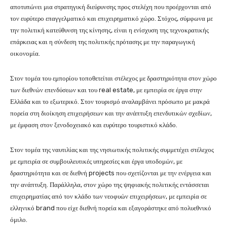
αποτυπώνει μια στρατηγική διεύρυνσης προς στελέχη που προέρχονται από
τον ευρύτερο επαγγελματικό και επιχειρηματικό χώρο. Στόχος, σύμφωνα με
την πολιτική κατεύθυνση της κίνησης, είναι η ενίσχυση της τεχνοκρατικής
επάρκειας και η σύνδεση της πολιτικής πρότασης με την παραγωγική
οικονομία.
Στον τομέα του εμπορίου τοποθετείται στέλεχος με δραστηριότητα στον χώρο
των διεθνών επενδύσεων και του real estate, με εμπειρία σε έργα στην
Ελλάδα και το εξωτερικό. Στον τουρισμό αναλαμβάνει πρόσωπο με μακρά
πορεία στη διοίκηση επιχειρήσεων και την ανάπτυξη επενδυτικών σχεδίων,
με έμφαση στον ξενοδοχειακό και ευρύτερο τουριστικό κλάδο.
Στον τομέα της ναυτιλίας και της νησιωτικής πολιτικής συμμετέχει στέλεχος
με εμπειρία σε συμβουλευτικές υπηρεσίες και έργα υποδομών, με
δραστηριότητα και σε διεθνή projects που σχετίζονται με την ενέργεια και
την ανάπτυξη. Παράλληλα, στον χώρο της ψηφιακής πολιτικής εντάσσεται
επιχειρηματίας από τον κλάδο των νεοφυών επιχειρήσεων, με εμπειρία σε
ελληνικό brand που είχε διεθνή πορεία και εξαγοράστηκε από πολυεθνικό
όμιλο.