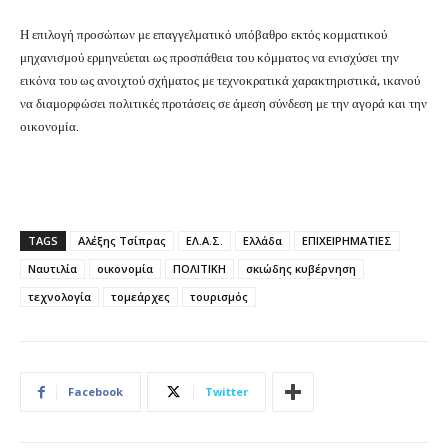
Η επιλογή προσώπων με επαγγελματικό υπόβαθρο εκτός κομματικού
μηχανισμού ερμηνεύεται ως προσπάθεια του κόμματος να ενισχύσει την
εικόνα του ως ανοιχτού σχήματος με τεχνοκρατικά χαρακτηριστικά, ικανού
να διαμορφώσει πολιτικές προτάσεις σε άμεση σύνδεση με την αγορά και την
οικονομία.
TAGS
Αλέξης Τσίπρας
ΕΛ.Α.Σ.
Ελλάδα
ΕΠΙΧΕΙΡΗΜΑΤΙΕΣ
Ναυτιλία
οικονομία
ΠΟΛΙΤΙΚΗ
σκιώδης κυβέρνηση
τεχνολογία
τομεάρχες
τουρισμός
Facebook
Twitter