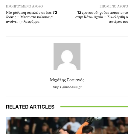
ΠΡΟΗΓΟΎΜΕΝΟ ΆΡΘΡΟ
ΕΠΌΜΕΝΟ ΆΡΘΡΟ
Νέα ρύθμιση οφειλών σε έως 72
12χρονος οδηγούσε αυτοκίνητο
δόσεις – Μέσα στο καλοκαίρι
στην Κάτω Αχαΐα – Συνελήφθη ο
ανοίγει η πλατφόρμα
πατέρας του
Μιχάλης Σοφιανός
https://athnews.gr
RELATED ARTICLES