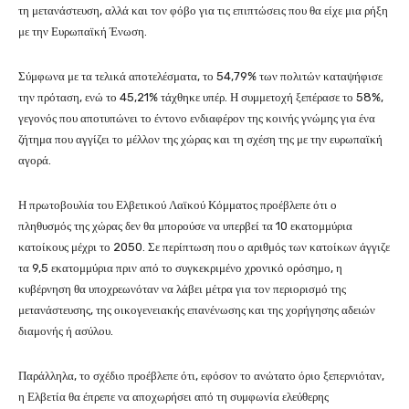
τη μετανάστευση, αλλά και τον φόβο για τις επιπτώσεις που θα είχε μια ρήξη
με την Ευρωπαϊκή Ένωση.
Σύμφωνα με τα τελικά αποτελέσματα, το 54,79% των πολιτών καταψήφισε
την πρόταση, ενώ το 45,21% τάχθηκε υπέρ. Η συμμετοχή ξεπέρασε το 58%,
γεγονός που αποτυπώνει το έντονο ενδιαφέρον της κοινής γνώμης για ένα
ζήτημα που αγγίζει το μέλλον της χώρας και τη σχέση της με την ευρωπαϊκή
αγορά.
Η πρωτοβουλία του Ελβετικού Λαϊκού Κόμματος προέβλεπε ότι ο
πληθυσμός της χώρας δεν θα μπορούσε να υπερβεί τα 10 εκατομμύρια
κατοίκους μέχρι το 2050. Σε περίπτωση που ο αριθμός των κατοίκων άγγιζε
τα 9,5 εκατομμύρια πριν από το συγκεκριμένο χρονικό ορόσημο, η
κυβέρνηση θα υποχρεωνόταν να λάβει μέτρα για τον περιορισμό της
μετανάστευσης, της οικογενειακής επανένωσης και της χορήγησης αδειών
διαμονής ή ασύλου.
Παράλληλα, το σχέδιο προέβλεπε ότι, εφόσον το ανώτατο όριο ξεπερνιόταν,
η Ελβετία θα έπρεπε να αποχωρήσει από τη συμφωνία ελεύθερης