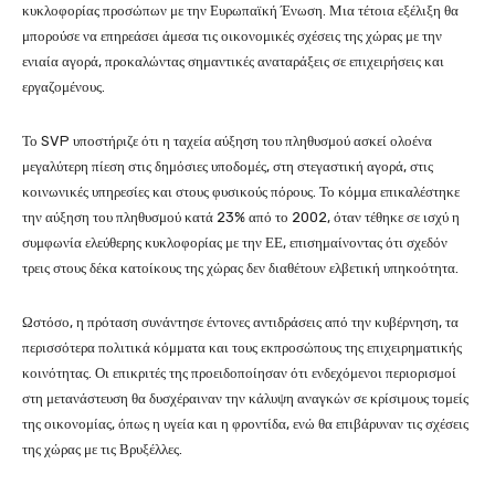
κυκλοφορίας προσώπων με την Ευρωπαϊκή Ένωση. Μια τέτοια εξέλιξη θα
μπορούσε να επηρεάσει άμεσα τις οικονομικές σχέσεις της χώρας με την
ενιαία αγορά, προκαλώντας σημαντικές αναταράξεις σε επιχειρήσεις και
εργαζομένους.
Το SVP υποστήριζε ότι η ταχεία αύξηση του πληθυσμού ασκεί ολοένα
μεγαλύτερη πίεση στις δημόσιες υποδομές, στη στεγαστική αγορά, στις
κοινωνικές υπηρεσίες και στους φυσικούς πόρους. Το κόμμα επικαλέστηκε
την αύξηση του πληθυσμού κατά 23% από το 2002, όταν τέθηκε σε ισχύ η
συμφωνία ελεύθερης κυκλοφορίας με την ΕΕ, επισημαίνοντας ότι σχεδόν
τρεις στους δέκα κατοίκους της χώρας δεν διαθέτουν ελβετική υπηκοότητα.
Ωστόσο, η πρόταση συνάντησε έντονες αντιδράσεις από την κυβέρνηση, τα
περισσότερα πολιτικά κόμματα και τους εκπροσώπους της επιχειρηματικής
κοινότητας. Οι επικριτές της προειδοποίησαν ότι ενδεχόμενοι περιορισμοί
στη μετανάστευση θα δυσχέραιναν την κάλυψη αναγκών σε κρίσιμους τομείς
της οικονομίας, όπως η υγεία και η φροντίδα, ενώ θα επιβάρυναν τις σχέσεις
της χώρας με τις Βρυξέλλες.