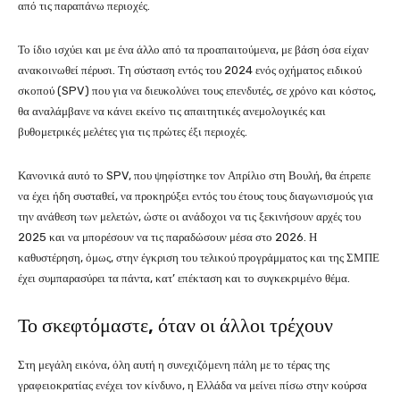
από τις παραπάνω περιοχές.
Το ίδιο ισχύει και με ένα άλλο από τα προαπαιτούμενα, με βάση όσα είχαν
ανακοινωθεί πέρυσι. Τη σύσταση εντός του 2024 ενός οχήματος ειδικού
σκοπού (SPV) που για να διευκολύνει τους επενδυτές, σε χρόνο και κόστος,
θα αναλάμβανε να κάνει εκείνο τις απαιτητικές ανεμολογικές και
βυθομετρικές μελέτες για τις πρώτες έξι περιοχές.
Κανονικά αυτό το SPV, που ψηφίστηκε τον Απρίλιο στη Βουλή, θα έπρεπε
να έχει ήδη συσταθεί, να προκηρύξει εντός του έτους τους διαγωνισμούς για
την ανάθεση των μελετών, ώστε οι ανάδοχοι να τις ξεκινήσουν αρχές του
2025 και να μπορέσουν να τις παραδώσουν μέσα στο 2026. Η
καθυστέρηση, όμως, στην έγκριση του τελικού προγράμματος και της ΣΜΠΕ
έχει συμπαρασύρει τα πάντα, κατ’ επέκταση και το συγκεκριμένο θέμα.
Το σκεφτόμαστε, όταν οι άλλοι τρέχουν
Στη μεγάλη εικόνα, όλη αυτή η συνεχιζόμενη πάλη με το τέρας της
γραφειοκρατίας ενέχει τον κίνδυνο, η Ελλάδα να μείνει πίσω στην κούρσα