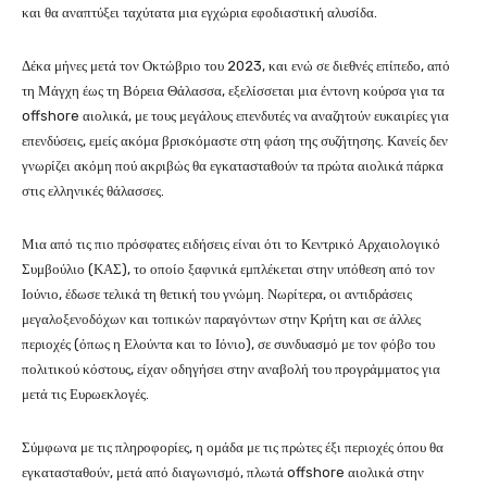
και θα αναπτύξει ταχύτατα μια εγχώρια εφοδιαστική αλυσίδα.
Δέκα μήνες μετά τον Οκτώβριο του 2023, και ενώ σε διεθνές επίπεδο, από
τη Μάγχη έως τη Βόρεια Θάλασσα, εξελίσσεται μια έντονη κούρσα για τα
offshore αιολικά, με τους μεγάλους επενδυτές να αναζητούν ευκαιρίες για
επενδύσεις, εμείς ακόμα βρισκόμαστε στη φάση της συζήτησης. Κανείς δεν
γνωρίζει ακόμη πού ακριβώς θα εγκατασταθούν τα πρώτα αιολικά πάρκα
στις ελληνικές θάλασσες.
Μια από τις πιο πρόσφατες ειδήσεις είναι ότι το Κεντρικό Αρχαιολογικό
Συμβούλιο (ΚΑΣ), το οποίο ξαφνικά εμπλέκεται στην υπόθεση από τον
Ιούνιο, έδωσε τελικά τη θετική του γνώμη. Νωρίτερα, οι αντιδράσεις
μεγαλοξενοδόχων και τοπικών παραγόντων στην Κρήτη και σε άλλες
περιοχές (όπως η Ελούντα και το Ιόνιο), σε συνδυασμό με τον φόβο του
πολιτικού κόστους, είχαν οδηγήσει στην αναβολή του προγράμματος για
μετά τις Ευρωεκλογές.
Σύμφωνα με τις πληροφορίες, η ομάδα με τις πρώτες έξι περιοχές όπου θα
εγκατασταθούν, μετά από διαγωνισμό, πλωτά offshore αιολικά στην