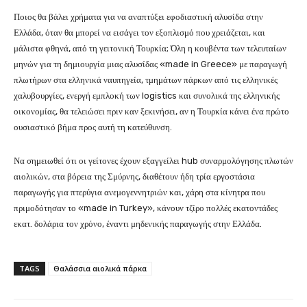
Ποιος θα βάλει χρήματα για να αναπτύξει εφοδιαστική αλυσίδα στην
Ελλάδα, όταν θα μπορεί να εισάγει τον εξοπλισμό που χρειάζεται, και
μάλιστα φθηνά, από τη γειτονική Τουρκία; Όλη η κουβέντα των τελευταίων
μηνών για τη δημιουργία μιας αλυσίδας «made in Greece» με παραγωγή
πλωτήρων στα ελληνικά ναυπηγεία, τμημάτων πάρκων από τις ελληνικές
χαλυβουργίες, ενεργή εμπλοκή των logistics και συνολικά της ελληνικής
οικονομίας, θα τελειώσει πριν καν ξεκινήσει, αν η Τουρκία κάνει ένα πρώτο
ουσιαστικό βήμα προς αυτή τη κατεύθυνση.
Να σημειωθεί ότι οι γείτονες έχουν εξαγγείλει hub συναρμολόγησης πλωτών
αιολικών, στα βόρεια της Σμύρνης, διαθέτουν ήδη τρία εργοστάσια
παραγωγής για πτερύγια ανεμογεννητριών και, χάρη στα κίνητρα που
πριμοδότησαν το «made in Turkey», κάνουν τζίρο πολλές εκατοντάδες
εκατ. δολάρια τον χρόνο, έναντι μηδενικής παραγωγής στην Ελλάδα.
TAGS
Θαλάσσια αιολικά πάρκα