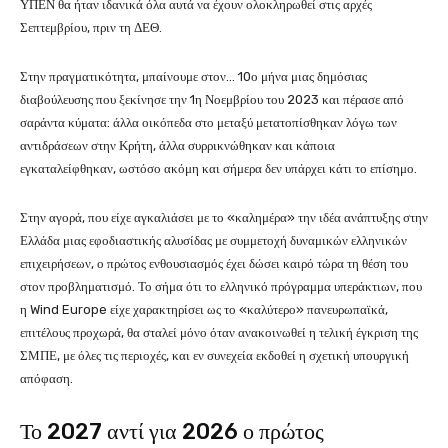
ΥΠΕΝ θα ήταν ιδανικά όλα αυτά να έχουν ολοκληρωθεί στις αρχές
Σεπτεμβρίου, πριν τη ΔΕΘ.
Στην πραγματικότητα, μπαίνουμε στον… 10ο μήνα μιας δημόσιας
διαβούλευσης που ξεκίνησε την 1η Νοεμβρίου του 2023 και πέρασε από
σαράντα κύματα: άλλα οικόπεδα στο μεταξύ μετατοπίσθηκαν λόγω των
αντιδράσεων στην Κρήτη, άλλα συρρικνώθηκαν και κάποια
εγκαταλείφθηκαν, ωστόσο ακόμη και σήμερα δεν υπάρχει κάτι το επίσημο.
Στην αγορά, που είχε αγκαλιάσει με το «καλημέρα» την ιδέα ανάπτυξης στην
Ελλάδα μιας εφοδιαστικής αλυσίδας με συμμετοχή δυναμικών ελληνικών
επιχειρήσεων, ο πρώτος ενθουσιασμός έχει δώσει καιρό τώρα τη θέση του
στον προβληματισμό. Το σήμα ότι το ελληνικό πρόγραμμα υπεράκτιων, που
η Wind Europe είχε χαρακτηρίσει ως το «καλύτερο» πανευρωπαϊκά,
επιτέλους προχωρά, θα σταλεί μόνο όταν ανακοινωθεί η τελική έγκριση της
ΣΜΠΕ, με όλες τις περιοχές, και εν συνεχεία εκδοθεί η σχετική υπουργική
απόφαση.
Το 2027 αντί για 2026 ο πρώτος