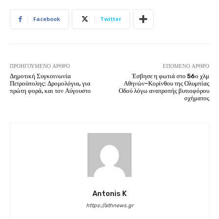
Facebook
Twitter
ΠΡΟΗΓΟΎΜΕΝΟ ΆΡΘΡΟ
ΕΠΌΜΕΝΟ ΆΡΘΡΟ
Δημοτική Συγκοινωνία
Έσβησε η φωτιά στο 56ο χλμ
Πετρούπολης: Δρομολόγια, για
Αθηνών-Κορίνθου της Ολυμπίας
πρώτη φορά, και τον Αύγουστο
Οδού λόγω ανατροπής βυτιοφόρου
οχήματος
Antonis K
https://athnews.gr