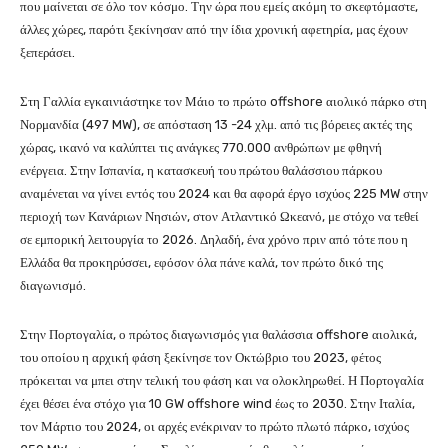
που μαίνεται σε όλο τον κόσμο. Την ώρα που εμείς ακόμη το σκεφτόμαστε,
άλλες χώρες, παρότι ξεκίνησαν από την ίδια χρονική αφετηρία, μας έχουν
ξεπεράσει.
Στη Γαλλία εγκαινιάστηκε τον Μάιο το πρώτο offshore αιολικό πάρκο στη
Νορμανδία (497 MW), σε απόσταση 13 -24 χλμ. από τις βόρειες ακτές της
χώρας, ικανό να καλύπτει τις ανάγκες 770.000 ανθρώπων με φθηνή
ενέργεια. Στην Ισπανία, η κατασκευή του πρώτου θαλάσσιου πάρκου
αναμένεται να γίνει εντός του 2024 και θα αφορά έργο ισχύος 225 MW στην
περιοχή των Κανάριων Νησιών, στον Ατλαντικό Ωκεανό, με στόχο να τεθεί
σε εμπορική λειτουργία το 2026. Δηλαδή, ένα χρόνο πριν από τότε που η
Ελλάδα θα προκηρύσσει, εφόσον όλα πάνε καλά, τον πρώτο δικό της
διαγωνισμό.
Στην Πορτογαλία, ο πρώτος διαγωνισμός για θαλάσσια offshore αιολικά,
του οποίου η αρχική φάση ξεκίνησε τον Οκτώβριο του 2023, φέτος
πρόκειται να μπει στην τελική του φάση και να ολοκληρωθεί. Η Πορτογαλία
έχει θέσει ένα στόχο για 10 GW offshore wind έως το 2030. Στην Ιταλία,
τον Μάρτιο του 2024, οι αρχές ενέκριναν το πρώτο πλωτό πάρκο, ισχύος