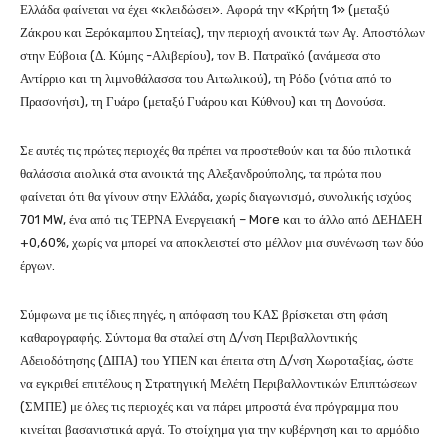
Ελλάδα φαίνεται να έχει «κλειδώσει». Αφορά την «Κρήτη 1» (μεταξύ
Ζάκρου και Ξερόκαμπου Σητείας), την περιοχή ανοικτά των Αγ. Αποστόλων
στην Εύβοια (Δ. Κύμης -Αλιβερίου), τον Β. Πατραϊκό (ανάμεσα στο
Αντίρριο και τη λιμνοθάλασσα του Αιτωλικού), τη Ρόδο (νότια από το
Πρασονήσι), τη Γυάρο (μεταξύ Γυάρου και Κύθνου) και τη Δονούσα.
Σε αυτές τις πρώτες περιοχές θα πρέπει να προστεθούν και τα δύο πιλοτικά
θαλάσσια αιολικά στα ανοικτά της Αλεξανδρούπολης, τα πρώτα που
φαίνεται ότι θα γίνουν στην Ελλάδα, χωρίς διαγωνισμό, συνολικής ισχύος
701 MW, ένα από τις ΤΕΡΝΑ Ενεργειακή – More και το άλλο από ΔΕΗΔΕΗ
+0,60%, χωρίς να μπορεί να αποκλειστεί στο μέλλον μια συνένωση των δύο
έργων.
Σύμφωνα με τις ίδιες πηγές, η απόφαση του ΚΑΣ βρίσκεται στη φάση
καθαρογραφής. Σύντομα θα σταλεί στη Δ/νση Περιβαλλοντικής
Αδειοδότησης (ΔΙΠΑ) του ΥΠΕΝ και έπειτα στη Δ/νση Χωροταξίας, ώστε
να εγκριθεί επιτέλους η Στρατηγική Μελέτη Περιβαλλοντικών Επιπτώσεων
(ΣΜΠΕ) με όλες τις περιοχές και να πάρει μπροστά ένα πρόγραμμα που
κινείται βασανιστικά αργά. Το στοίχημα για την κυβέρνηση και το αρμόδιο