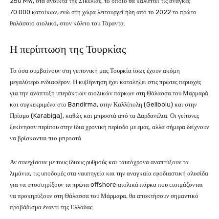
250 MW, στα ανοικτά της Σικελίας, το οποίο θα καλύπτει τις ανάγκες
70.000 κατοίκων, ενώ στη χώρα λειτουργεί ήδη από το 2022 το πρώτο
θαλάσσιο αιολικό, στον κόλπο του Τάραντα.
Η περίπτωση της Τουρκίας
Τα όσα συμβαίνουν στη γειτονική μας Τουρκία ίσως έχουν ακόμη
μεγαλύτερο ενδιαφέρον. Η κυβέρνηση έχει καταλήξει στις πρώτες περιοχές
για την ανάπτυξη υπεράκτιων αιολικών πάρκων στη Θάλασσα του Μαρμαρά
και συγκεκριμένα στο Bandirma, στην Καλλίπολη (Gelibolu) και στην
Πρίαμο (Karabiga), καθώς και μπροστά από τα Δαρδανέλια. Οι γείτονες
ξεκίνησαν περίπου στην ίδια χρονική περίοδο με εμάς, αλλά σήμερα δείχνουν
να βρίσκονται πιο μπροστά.
Αν συνεχίσουν με τους ίδιους ρυθμούς και ταυτόχρονα αναπτύξουν τα
λιμάνια, τις υποδομές στα ναυπηγεία και την αναγκαία εφοδιαστική αλυσίδα
για να υποστηρίξουν τα πρώτα offshore αιολικά πάρκα που ετοιμάζονται
να προκηρύξουν στη Θάλασσα του Μάρμαρα, θα αποκτήσουν σημαντικό
προβάδισμα έναντι της Ελλάδας.