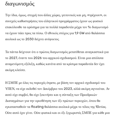
διαγωνισμός
Την ίδια, όμως, στιγμή που άλλες χώρες, γειτονικές και μη, «τρέχουν», οι
συνεχείς καθυστερήσεις του ελληνικού προγράμματος έχουν ως φυσικό
επακόλουθο τα ορόσημα για τα πολλά παραδοτέα μέχρι τον 1ο διαγωνισμό
να έχουν πάει προς τα πίσω. Ο εθνικός στόχος για 1,9 GW από θαλάσσια
αιολικά ως το 2030 δείχνει ανέφικτος.
Τα πάντα δείχνουν ότι ο πρώτος διαγωνισμός μετατίθεται αναγκαστικά για
το 2027, έναντι του 2026 του αρχικού σχεδιασμού. Είναι μια απόλυτα
αναμενόμενη εξέλιξη, καθώς κανένα από τα κρίσιμα παραδοτέα δεν έχει
ακόμη κλείσει.
Η ΣΜΠΕ με όλες τις περιοχές έπρεπε, με βάση τον αρχικό σχεδιασμό του
ΥΠΕΝ, να είχε εκδοθεί τον Δεκέμβριο του 2023, αλλά ακόμη αγνοείται. Αν
αυτό είχε συμβεί, θα είχε ξεκινήσει και η σύνταξη των Προεδρικών
Διαταγμάτων για την οριοθέτηση των έξι πρώτων περιοχών, όπου θα
εγκατασταθούν τα floating θαλάσσια αιολικά μέχρι το τέλος της 10ετίας.
Ούτε αυτό έχει γίνει. Ούτε φυσικά και οι έξι ξεχωριστές ΣΜΠΕ για κάθε μια