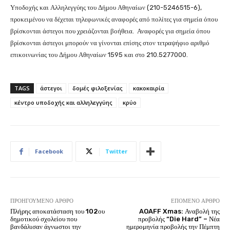
Υποδοχής και Αλληλεγγύης του Δήμου Αθηναίων (210-5246515-6),
προκειμένου να δέχεται τηλεφωνικές αναφορές από πολίτες για σημεία όπου
βρίσκονται άστεγοι που χρειάζονται βοήθεια. Αναφορές για σημεία όπου
βρίσκονται άστεγοι μπορούν να γίνονται επίσης στον τετραψήφιο αριθμό
επικοινωνίας του Δήμου Αθηναίων 1595 και στο 210.5277000.
TAGS
άστεγοι
δομές φιλοξενίας
κακοκαιρία
κέντρο υποδοχής και αλληλεγγύης
κρύο
Facebook
Twitter
ΠΡΟΗΓΟΎΜΕΝΟ ΆΡΘΡΟ
ΕΠΌΜΕΝΟ ΆΡΘΡΟ
Πλήρης αποκατάσταση του 102ου
AOAFF Xmas: Αναβολή της
δημοτικού σχολείου που
προβολής “Die Hard” – Νέα
βανδάλισαν άγνωστοι την
ημερομηνία προβολής την Πέμπτη