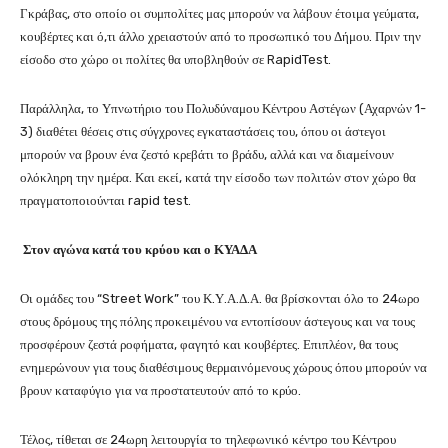
Γκράβας, στο οποίο οι συμπολίτες μας μπορούν να λάβουν έτοιμα γεύματα,
κουβέρτες και ό,τι άλλο χρειαστούν από το προσωπικό του Δήμου. Πριν την
είσοδο στο χώρο οι πολίτες θα υποβληθούν σε RapidTest.
Παράλληλα, το Υπνωτήριο του Πολυδύναμου Κέντρου Αστέγων (Αχαρνών 1-
3) διαθέτει θέσεις στις σύγχρονες εγκαταστάσεις του, όπου οι άστεγοι
μπορούν να βρουν ένα ζεστό κρεβάτι το βράδυ, αλλά και να διαμείνουν
ολόκληρη την ημέρα. Και εκεί, κατά την είσοδο των πολιτών στον χώρο θα
πραγματοποιούνται rapid test.
Στον αγώνα κατά του κρύου και ο ΚΥΑΔΑ
Οι ομάδες του “Street Work” του Κ.Υ.Α.Δ.Α. θα βρίσκονται όλο το 24ωρο
στους δρόμους της πόλης προκειμένου να εντοπίσουν άστεγους και να τους
προσφέρουν ζεστά ροφήματα, φαγητό και κουβέρτες. Επιπλέον, θα τους
ενημερώνουν για τους διαθέσιμους θερμαινόμενους χώρους όπου μπορούν να
βρουν καταφύγιο για να προστατευτούν από το κρύο.
Τέλος, τίθεται σε 24ωρη λειτουργία το τηλεφωνικό κέντρο του Κέντρου