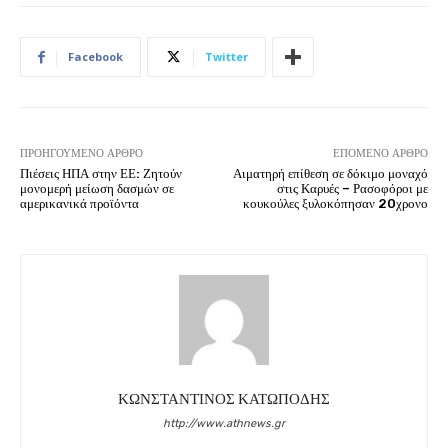
Facebook
Twitter
ΠΡΟΗΓΟΎΜΕΝΟ ΆΡΘΡΟ
ΕΠΌΜΕΝΟ ΆΡΘΡΟ
Πιέσεις ΗΠΑ στην ΕΕ: Ζητούν
Αιματηρή επίθεση σε δόκιμο μοναχό
μονομερή μείωση δασμών σε
στις Καρυές – Ρασοφόροι με
αμερικανικά προϊόντα
κουκούλες ξυλοκόπησαν 20χρονο
ΚΩΝΣΤΑΝΤΙΝΟΣ ΚΑΤΩΠΟΔΗΣ
http://www.athnews.gr