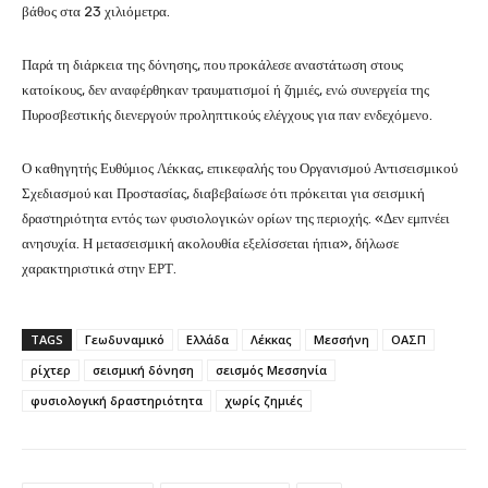
βάθος στα 23 χιλιόμετρα.
Παρά τη διάρκεια της δόνησης, που προκάλεσε αναστάτωση στους
κατοίκους, δεν αναφέρθηκαν τραυματισμοί ή ζημιές, ενώ συνεργεία της
Πυροσβεστικής διενεργούν προληπτικούς ελέγχους για παν ενδεχόμενο.
Ο καθηγητής Ευθύμιος Λέκκας, επικεφαλής του Οργανισμού Αντισεισμικού
Σχεδιασμού και Προστασίας, διαβεβαίωσε ότι πρόκειται για σεισμική
δραστηριότητα εντός των φυσιολογικών ορίων της περιοχής. «Δεν εμπνέει
ανησυχία. Η μετασεισμική ακολουθία εξελίσσεται ήπια», δήλωσε
χαρακτηριστικά στην ΕΡΤ.
TAGS
Γεωδυναμικό
Ελλάδα
Λέκκας
Μεσσήνη
ΟΑΣΠ
ρίχτερ
σεισμική δόνηση
σεισμός Μεσσηνία
φυσιολογική δραστηριότητα
χωρίς ζημιές