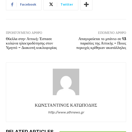
Facebook
Twitter
ΠΡΟΗΓΟΎΜΕΝΟ ΆΡΘΡΟ
ΕΠΌΜΕΝΟ ΆΡΘΡΟ
Θύελλα στην Αττική: Έσπασε
Απαγορεύεται το μπάνιο σε 13
κολώνα ηλεκτροδότησης στον
παραλίες της Αττικής – Ποιες
Υμηττό – Διακοπή κυκλοφορίας
περιοχές κρίθηκαν ακατάλληλες
ΚΩΝΣΤΑΝΤΙΝΟΣ ΚΑΤΩΠΟΔΗΣ
http://www.athnews.gr
RELATED ARTICLES