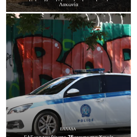
Λακωνία
ΕΛΛΑΔΑ
ΕΔΕ για τον θάνατο 75χρονης στα Χανιά: