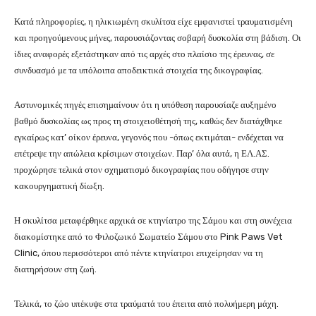
Κατά πληροφορίες, η ηλικιωμένη σκυλίτσα είχε εμφανιστεί τραυματισμένη
και προηγούμενους μήνες, παρουσιάζοντας σοβαρή δυσκολία στη βάδιση. Οι
ίδιες αναφορές εξετάστηκαν από τις αρχές στο πλαίσιο της έρευνας, σε
συνδυασμό με τα υπόλοιπα αποδεικτικά στοιχεία της δικογραφίας.
Αστυνομικές πηγές επισημαίνουν ότι η υπόθεση παρουσίαζε αυξημένο
βαθμό δυσκολίας ως προς τη στοιχειοθέτησή της, καθώς δεν διατάχθηκε
εγκαίρως κατ’ οίκον έρευνα, γεγονός που -όπως εκτιμάται- ενδέχεται να
επέτρεψε την απώλεια κρίσιμων στοιχείων. Παρ’ όλα αυτά, η ΕΛ.ΑΣ.
προχώρησε τελικά στον σχηματισμό δικογραφίας που οδήγησε στην
κακουργηματική δίωξη.
Η σκυλίτσα μεταφέρθηκε αρχικά σε κτηνίατρο της Σάμου και στη συνέχεια
διακομίστηκε από το Φιλοζωικό Σωματείο Σάμου στο Pink Paws Vet
Clinic, όπου περισσότεροι από πέντε κτηνίατροι επιχείρησαν να τη
διατηρήσουν στη ζωή.
Τελικά, το ζώο υπέκυψε στα τραύματά του έπειτα από πολυήμερη μάχη.