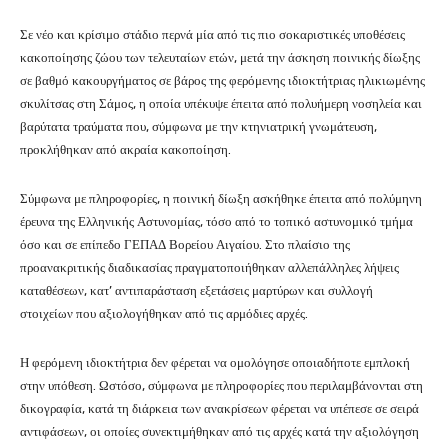
Σε νέο και κρίσιμο στάδιο περνά μία από τις πιο σοκαριστικές υποθέσεις
κακοποίησης ζώου των τελευταίων ετών, μετά την άσκηση ποινικής δίωξης
σε βαθμό κακουργήματος σε βάρος της φερόμενης ιδιοκτήτριας ηλικιωμένης
σκυλίτσας στη
Σάμος
, η οποία υπέκυψε έπειτα από πολυήμερη νοσηλεία και
βαρύτατα τραύματα που, σύμφωνα με την κτηνιατρική γνωμάτευση,
προκλήθηκαν από ακραία κακοποίηση.
Σύμφωνα με πληροφορίες, η ποινική δίωξη ασκήθηκε έπειτα από πολύμηνη
έρευνα της Ελληνικής Αστυνομίας, τόσο από το τοπικό αστυνομικό τμήμα
όσο και σε επίπεδο ΓΕΠΑΔ Βορείου Αιγαίου. Στο πλαίσιο της
προανακριτικής διαδικασίας πραγματοποιήθηκαν αλλεπάλληλες λήψεις
καταθέσεων, κατ’ αντιπαράσταση εξετάσεις μαρτύρων και συλλογή
στοιχείων που αξιολογήθηκαν από τις αρμόδιες αρχές.
Η φερόμενη ιδιοκτήτρια δεν φέρεται να ομολόγησε οποιαδήποτε εμπλοκή
στην υπόθεση. Ωστόσο, σύμφωνα με πληροφορίες που περιλαμβάνονται στη
δικογραφία, κατά τη διάρκεια των ανακρίσεων φέρεται να υπέπεσε σε σειρά
αντιφάσεων, οι οποίες συνεκτιμήθηκαν από τις αρχές κατά την αξιολόγηση