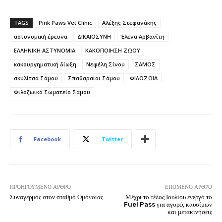
TAGS
Pink Paws Vet Clinic
Αλέξης Στεφανάκης
αστυνομική έρευνα
ΔΙΚΑΙΟΣΥΝΗ
Έλενα Αρβανίτη
ΕΛΛΗΝΙΚΗ ΑΣΤΥΝΟΜΙΑ
ΚΑΚΟΠΟΙΗΣΗ ΖΩΟΥ
κακουργηματική δίωξη
Νεφέλη Σίνου
ΣΑΜΟΣ
σκυλίτσα Σάμου
Σπαθαραίοι Σάμου
ΦΙΛΟΖΩΙΑ
Φιλοζωικό Σωματείο Σάμου
Facebook
Twitter
ΠΡΟΗΓΟΎΜΕΝΟ ΆΡΘΡΟ
ΕΠΌΜΕΝΟ ΆΡΘΡΟ
Συναγερμός στον σταθμό Ομόνοιας
Μέχρι το τέλος Ιουλίου ενεργό το
Fuel Pass για αγορές καυσίμων
και μετακινήσεις