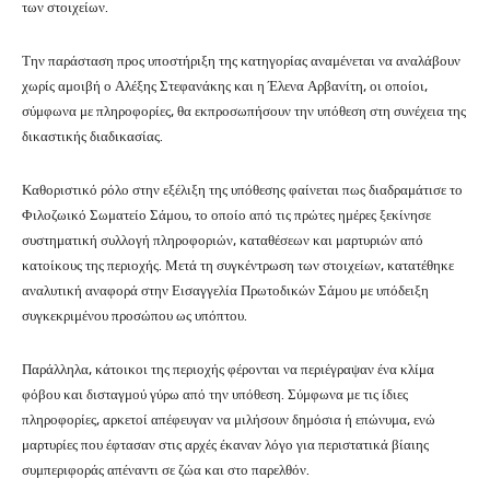
των στοιχείων.
Την παράσταση προς υποστήριξη της κατηγορίας αναμένεται να αναλάβουν
χωρίς αμοιβή ο
Αλέξης Στεφανάκης
και η
Έλενα Αρβανίτη
, οι οποίοι,
σύμφωνα με πληροφορίες, θα εκπροσωπήσουν την υπόθεση στη συνέχεια της
δικαστικής διαδικασίας.
Καθοριστικό ρόλο στην εξέλιξη της υπόθεσης φαίνεται πως διαδραμάτισε το
Φιλοζωικό Σωματείο Σάμου
, το οποίο από τις πρώτες ημέρες ξεκίνησε
συστηματική συλλογή πληροφοριών, καταθέσεων και μαρτυριών από
κατοίκους της περιοχής. Μετά τη συγκέντρωση των στοιχείων, κατατέθηκε
αναλυτική αναφορά στην Εισαγγελία Πρωτοδικών Σάμου με υπόδειξη
συγκεκριμένου προσώπου ως υπόπτου.
Παράλληλα, κάτοικοι της περιοχής φέρονται να περιέγραψαν ένα κλίμα
φόβου και δισταγμού γύρω από την υπόθεση. Σύμφωνα με τις ίδιες
πληροφορίες, αρκετοί απέφευγαν να μιλήσουν δημόσια ή επώνυμα, ενώ
μαρτυρίες που έφτασαν στις αρχές έκαναν λόγο για περιστατικά βίαιης
συμπεριφοράς απέναντι σε ζώα και στο παρελθόν.