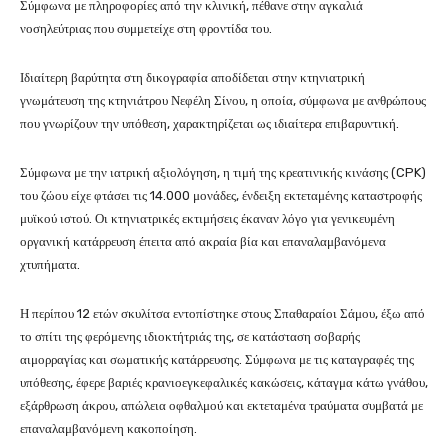
Σύμφωνα με πληροφορίες από την κλινική, πέθανε στην αγκαλιά
νοσηλεύτριας που συμμετείχε στη φροντίδα του.
Ιδιαίτερη βαρύτητα στη δικογραφία αποδίδεται στην κτηνιατρική
γνωμάτευση της κτηνιάτρου
Νεφέλη Σίνου
, η οποία, σύμφωνα με ανθρώπους
που γνωρίζουν την υπόθεση, χαρακτηρίζεται ως ιδιαίτερα επιβαρυντική.
Σύμφωνα με την ιατρική αξιολόγηση, η τιμή της κρεατινικής κινάσης (CPK)
του ζώου είχε φτάσει τις 14.000 μονάδες, ένδειξη εκτεταμένης καταστροφής
μυϊκού ιστού. Οι κτηνιατρικές εκτιμήσεις έκαναν λόγο για γενικευμένη
οργανική κατάρρευση έπειτα από ακραία βία και επαναλαμβανόμενα
χτυπήματα.
Η περίπου 12 ετών σκυλίτσα εντοπίστηκε στους
Σπαθαραίοι Σάμου
, έξω από
το σπίτι της φερόμενης ιδιοκτήτριάς της, σε κατάσταση σοβαρής
αιμορραγίας και σωματικής κατάρρευσης. Σύμφωνα με τις καταγραφές της
υπόθεσης, έφερε βαριές κρανιοεγκεφαλικές κακώσεις, κάταγμα κάτω γνάθου,
εξάρθρωση άκρου, απώλεια οφθαλμού και εκτεταμένα τραύματα συμβατά με
επαναλαμβανόμενη κακοποίηση.