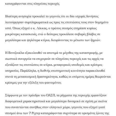
καταγράφονται στις πληγείσες περιοχές.
Ιδιαίτερη ανησυχία προκαλεί το γεγονός ότι οι δύο ισχυρές δονήσεις
λειτούργησαν συμπληρωματικά ως προς τις επιπτώσεις τους στον δομημένο
ιστό. Όπως εξηγεί ο κ. Λέκκας, ο πρώτος σεισμός επηρέασε κυρίως
μικρότερες κατασκευές, ενώ ο δεύτερος προκάλεσε σοβαρές βλάβες σε
μεγαλύτερα και ψηλότερα κτίρια, διευρύνοντας το μέτωπο των ζημιών.
Η Βενεζουέλα εξακολουθεί να αποτιμά το μέγεθος της καταστροφής, με
σωστικά συνεργεία να επιχειρούν σε πληγείσες περιοχές και τις αρχές να
εξετάζουν τις επιπτώσεις σε κτίρια, μεταφορικές υποδομές και κρίσιμες
υπηρεσίες. Παράλληλα, η διεθνής επιστημονική κοινότητα παρακολουθεί
στενά τη μετασεισμική δραστηριότητα, καθώς οι επόμενες ημέρες θεωρούνται
κρίσιμες για την εξέλιξη του φαινομένου.
Σύμφωνα με τον πρόεδρο του ΟΑΣΠ, τα ρήγματα της περιοχής εμφανίζουν
διαφορετικά χαρακτηριστικά και μεγαλύτερο δυναμικό σε σχέση με εκείνα
που συναντώνται συνήθως στον ελληνικό χώρο, γεγονός που εξηγεί γιατί
σεισμοί άνω των 7 Ρίχτερ καταγράφονται συχνότερα σε ορισμένες ζώνες της