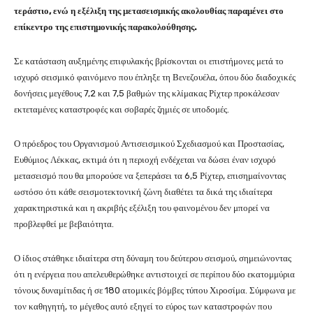
τεράστιο, ενώ η εξέλιξη της μετασεισμικής ακολουθίας παραμένει στο
επίκεντρο της επιστημονικής παρακολούθησης.
Σε κατάσταση αυξημένης επιφυλακής βρίσκονται οι επιστήμονες μετά το
ισχυρό σεισμικό φαινόμενο που έπληξε τη Βενεζουέλα, όπου δύο διαδοχικές
δονήσεις μεγέθους 7,2 και 7,5 βαθμών της κλίμακας Ρίχτερ προκάλεσαν
εκτεταμένες καταστροφές και σοβαρές ζημιές σε υποδομές.
Ο πρόεδρος του Οργανισμού Αντισεισμικού Σχεδιασμού και Προστασίας,
Ευθύμιος Λέκκας, εκτιμά ότι η περιοχή ενδέχεται να δώσει έναν ισχυρό
μετασεισμό που θα μπορούσε να ξεπεράσει τα 6,5 Ρίχτερ, επισημαίνοντας
ωστόσο ότι κάθε σεισμοτεκτονική ζώνη διαθέτει τα δικά της ιδιαίτερα
χαρακτηριστικά και η ακριβής εξέλιξη του φαινομένου δεν μπορεί να
προβλεφθεί με βεβαιότητα.
Ο ίδιος στάθηκε ιδιαίτερα στη δύναμη του δεύτερου σεισμού, σημειώνοντας
ότι η ενέργεια που απελευθερώθηκε αντιστοιχεί σε περίπου δύο εκατομμύρια
τόνους δυναμίτιδας ή σε 180 ατομικές βόμβες τύπου Χιροσίμα. Σύμφωνα με
τον καθηγητή, το μέγεθος αυτό εξηγεί το εύρος των καταστροφών που