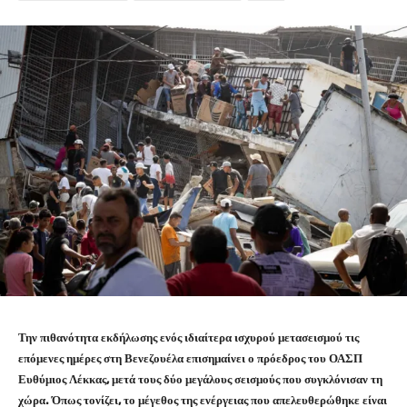
Την πιθανότητα εκδήλωσης ενός ιδιαίτερα ισχυρού μετασεισμού τις
επόμενες ημέρες στη Βενεζουέλα επισημαίνει ο πρόεδρος του ΟΑΣΠ
Ευθύμιος Λέκκας, μετά τους δύο μεγάλους σεισμούς που συγκλόνισαν τη
χώρα. Όπως τονίζει, το μέγεθος της ενέργειας που απελευθερώθηκε είναι