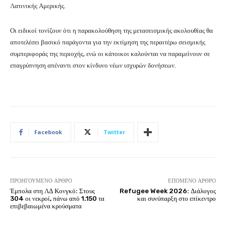
Λατινικής Αμερικής.
Οι ειδικοί τονίζουν ότι η παρακολούθηση της μετασεισμικής ακολουθίας θα
αποτελέσει βασικό παράγοντα για την εκτίμηση της περαιτέρω σεισμικής
συμπεριφοράς της περιοχής, ενώ οι κάτοικοι καλούνται να παραμείνουν σε
επαγρύπνηση απέναντι στον κίνδυνο νέων ισχυρών δονήσεων.
Facebook
Twitter
ΠΡΟΗΓΟΎΜΕΝΟ ΆΡΘΡΟ
ΕΠΌΜΕΝΟ ΆΡΘΡΟ
Έμπολα στη ΛΔ Κονγκό: Στους
Refugee Week 2026: Διάλογος
304 οι νεκροί, πάνω από 1.150 τα
και συνύπαρξη στο επίκεντρο
επιβεβαιωμένα κρούσματα