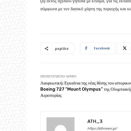
(δ) εκτός σχεδίου γήπεδα με κτίσμα, για τις εκτάσ
σύμφωνα με τον δασικό χάρτη της περιοχής και κ
Facebook
μερίδιο
ΠΡΟΗΓΟΎΜΕΝΟ ΆΡΘΡΟ
Λαυρεωτική: Εγκαίνια της νέας θέσης του ιστορικο
Boeing 727 “Mount Olympus” της Ολυμπιακή
Αεροπορίας
ATH_3
https://athnews.gr/