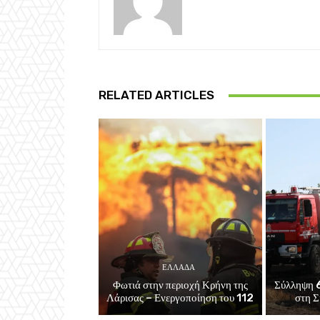
RELATED ARTICLES
ΕΛΛΑΔΑ
Φωτιά στην περιοχή Κρήνη της
Σύλληψη 6
Λάρισας – Ενεργοποίηση του 112
στη Σ