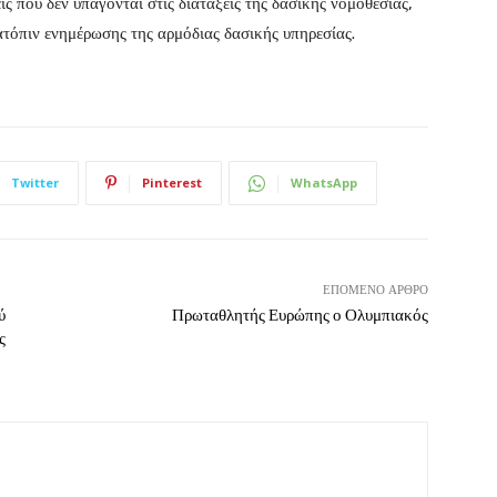
εις που δεν υπάγονται στις διατάξεις της δασικής νομοθεσίας,
ατόπιν ενημέρωσης της αρμόδιας δασικής υπηρεσίας.
Twitter
Pinterest
WhatsApp
ΕΠΌΜΕΝΟ ΆΡΘΡΟ
ύ
Πρωταθλητής Ευρώπης ο Ολυμπιακός
ς