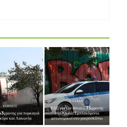
ΕΛΛΑΔΑ
ΕΙΔΗΣΕΙΣ
ΕΔΕ για τον θάνατο 75χρονης
3χρονης για πυρκαγιά
στα Χανιά: Εμπλεκόμενοι
κύρο και Λακωνία
αστυνομικοί στο μικροσκόπιο