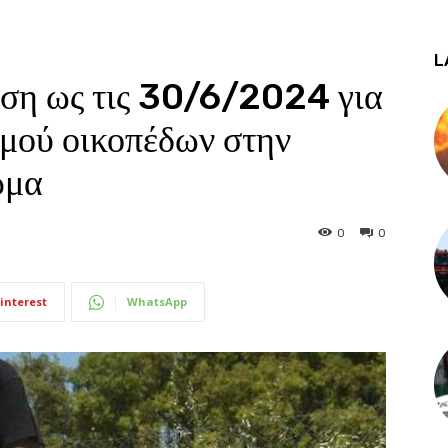
L
ση ως τις 30/6/2024 για
σμού οικοπέδων στην
ρμα
0
0
interest
WhatsApp