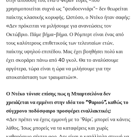
στην απόδοσή του, ενώ ο Φεράν Τόρες –που
χρησιμοποιείται συχνά ως “ψευδοεννιάρι”– δεν θεωρείται
παίκτης κλασικής κορυφής. Ωστόσο, ο Ντέκο ήταν σαφής:
«Δεν πρόκειται να μιλήσουμε για ανανεώσεις τον
Οκτώβριο. Πάμε βήμα-βήμα. Ο Ρόμπερτ είναι ένας από
τους καλύτερους επιθετικούς των τελευταίων ετών,
παίκτης υψηλού επιπέδου. Μας έχει βοηθήσει πολύ και
έχει σκοράρει πάνω από 40 γκολ. Θα το αναλύσουμε
αργότερα, τώρα είναι η ώρα να μιλήσουμε για την
αποκατάσταση των τραυματιών».
Ο Ντέκο τόνισε επίσης πως η Μπαρτσελόνα δεν
χρειάζεται να εμμένει στην ιδέα του “9αριού”, καθώς το
σύγχρονο ποδόσφαιρο προσφέρει εναλλακτικές:
«Δεν πρέπει να έχεις εμμονή με το ‘9άρι’, μπορεί να κάνεις
λάθος. Ίσως μπορείς να τα καταφέρεις και χωρίς
καθαρόαιμο σέντερ φορ. Δεν είναι η κατάλληλη στιγμή να