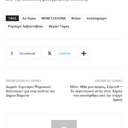
TAGS
Λα Λίγκα
ΜΠΑΡΤΣΕΛΟΝΑ
Ντέκο
ποδόσφαιρο
Ρόμπερτ Λεβαντόβσκι
Φεράν Τόρες
Facebook
Twitter
ΠΡΟΗΓΟΎΜΕΝΟ ΆΡΘΡΟ
ΕΠΌΜΕΝΟ ΆΡΘΡΟ
Δωρεάν Σεμινάριο Ψηφιακών
Μέσι: «Θα μου λείψεις, Ζόρντι» –
Δεξιοτήτων για τους πολίτες του
Το συγκινητικό αντίο στον Άλμπα
Δήμου Βύρωνα
που αποσύρθηκε από την ενεργό
δράση