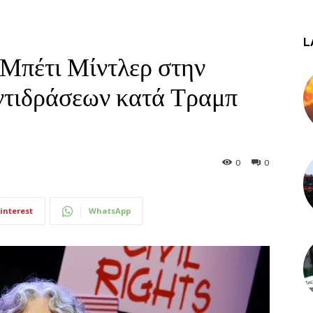
L
 Μπέτι Μίντλερ στην
ντιδράσεων κατά Τραμπ
0
0
interest
WhatsApp