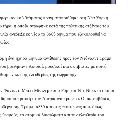
μερικανικού θεάματος πραγματοποιήθηκε στη Νέα Υόρκη
κτήρα, η οποία στράφηκε κατά της πολιτικής ατζέντας του
ία ανέδειξε εκ νέου το βαθύ ρήγμα που εξακολουθεί να
 Οίκο.
κόμη ένα ηχηρό μήνυμα αντίθεσης προς τον Ντόναλντ Τραμπ,
υ βρέθηκαν ηθοποιοί, μουσικοί και ακτιβιστές με κοινό
εσμών και της ελευθερίας της έκφρασης.
 Φόντα, η Μπέτι Μίντλερ και ο Ρόμπερτ Ντε Νίρο, οι οποίοι
α δημόσια κριτική στον Αμερικανό πρόεδρο. Οι παρεμβάσεις
 κυβέρνησης Τραμπ, αλλά και στις επιπτώσεις που, όπως
ς θεσμούς, τα ατομικά δικαιώματα και την ελευθερία του