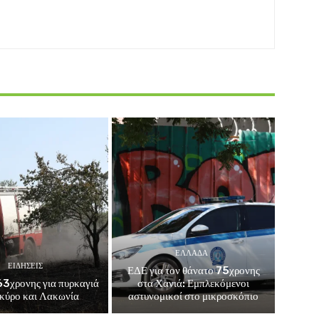
ΕΛΛΑΔΑ
ΕΙΔΗΣΕΙΣ
ΕΔΕ για τον θάνατο 75χρονης
3χρονης για πυρκαγιά
στα Χανιά: Εμπλεκόμενοι
κύρο και Λακωνία
αστυνομικοί στο μικροσκόπιο