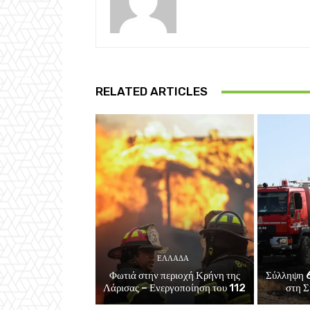
RELATED ARTICLES
ΕΛΛΑΔΑ
Φωτιά στην περιοχή Κρήνη της
Σύλληψη 6
Λάρισας – Ενεργοποίηση του 112
στη Σ