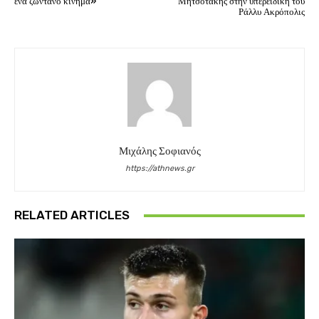
ένα ζωντανό κίνημα»
Μητσοτάκης στην υπερειδική του
Ράλλυ Ακρόπολις
Μιχάλης Σοφιανός
https://athnews.gr
RELATED ARTICLES