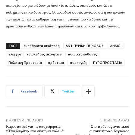
περιοχές που γειτνιάζουν με δασικές εκτάσεις, οικισμούς και ζώνες
αυξημένης επικινδυνότητας. Οι αρμόδιοι φορείς τονίζουν ότι η συνεργασία
των πολιτών είναι καθοριστική για τη μείωση του κινδύνου και την
προστασία ανθρώπινων ζωών, περιουσιών και φυσικού περιβάλλοντος.
TAGS
ακαθάριστα οικόπεδα
ΑΝΤΙΠΥΡΙΚΗ ΠΕΡΙΟΔΟΣ
ΔΗΜΟΙ
έλεγχοι
ιδιοκτήτες ακινήτων
ποινικές ευθύνες
Πολιτική Προστασία
πρόστιμα
πυρκαγιές
ΠΥΡΟΠΡΟΣΤΑΣΙΑ
Facebook
Twitter
ΠΡΟΗΓΟΎΜΕΝΟ ΆΡΘΡΟ
ΕΠΌΜΕΝΟ ΆΡΘΡΟ
Καρυστιανού για τις αποχωρήσεις:
Στο τιμόνι αγωνιστικού
«Ένα διεφθαρμένο σύστημα πολεμά
αυτοκινήτου ο Κυριάκος