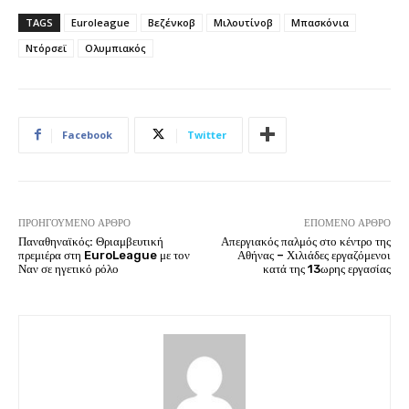
TAGS
Euroleague
Βεζένκοβ
Μιλουτίνοβ
Μπασκόνια
Ντόρσεϊ
Ολυμπιακός
Facebook
Twitter
ΠΡΟΗΓΟΎΜΕΝΟ ΆΡΘΡΟ
ΕΠΌΜΕΝΟ ΆΡΘΡΟ
Παναθηναϊκός: Θριαμβευτική
Απεργιακός παλμός στο κέντρο της
πρεμιέρα στη EuroLeague με τον
Αθήνας – Χιλιάδες εργαζόμενοι
Ναν σε ηγετικό ρόλο
κατά της 13ωρης εργασίας