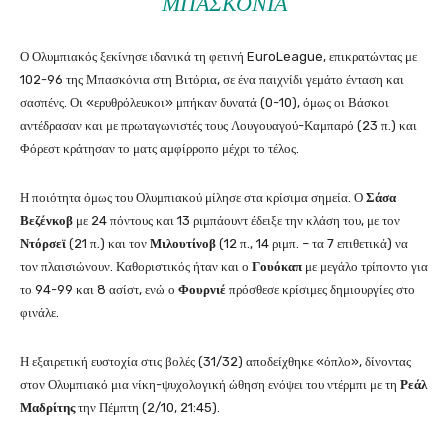
ΜΠΑΣΚΌΝΙΑ
Ο Ολυμπιακός ξεκίνησε ιδανικά τη φετινή EuroLeague, επικρατώντας με
102-96 της Μπασκόνια στη Βιτόρια, σε ένα παιχνίδι γεμάτο ένταση και
σασπένς. Οι «ερυθρόλευκοι» μπήκαν δυνατά (0-10), όμως οι Βάσκοι
αντέδρασαν και με πρωταγωνιστές τους Λουγουαγού-Καμπαρό (23 π.) και
Φόρεστ κράτησαν το ματς αμφίρροπο μέχρι το τέλος.
Η ποιότητα όμως του Ολυμπιακού μίλησε στα κρίσιμα σημεία. Ο
Σάσα
Βεζένκοβ
με 24 πόντους και 13 ριμπάουντ έδειξε την κλάση του, με τον
Ντόρσεϊ
(21 π.) και τον
Μιλουτίνοβ
(12 π., 14 ριμπ. – τα 7 επιθετικά) να
τον πλαισιώνουν. Καθοριστικός ήταν και ο
Γουόκαπ
με μεγάλο τρίποντο για
το 94-99 και 8 ασίστ, ενώ ο
Φουρνιέ
πρόσθεσε κρίσιμες δημιουργίες στο
φινάλε.
Η εξαιρετική ευστοχία στις βολές (31/32) αποδείχθηκε «όπλο», δίνοντας
στον Ολυμπιακό μια νίκη-ψυχολογική ώθηση ενόψει του ντέρμπι με τη
Ρεάλ
Μαδρίτης
την Πέμπτη (2/10, 21:45).