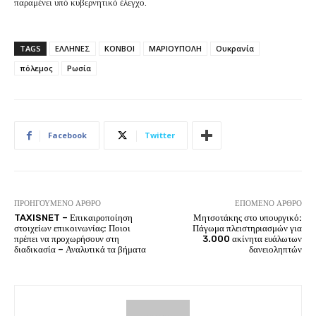
παραμένει υπό κυβερνητικό έλεγχο.
TAGS
ΕΛΛΗΝΕΣ
ΚΟΝΒΟΙ
ΜΑΡΙΟΥΠΟΛΗ
Ουκρανία
πόλεμος
Ρωσία
Facebook
Twitter
ΠΡΟΗΓΟΎΜΕΝΟ ΆΡΘΡΟ
ΕΠΌΜΕΝΟ ΆΡΘΡΟ
TAXISNET – Επικαιροποίηση
Μητσοτάκης στο υπουργικό:
στοιχείων επικοινωνίας: Ποιοι
Πάγωμα πλειστηριασμών για
πρέπει να προχωρήσουν στη
3.000 ακίνητα ευάλωτων
διαδικασία – Αναλυτικά τα βήματα
δανειοληπτών