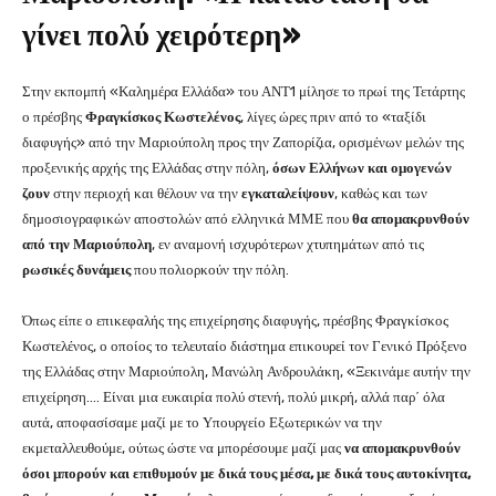
γίνει πολύ χειρότερη»
Στην εκπομπή «Καλημέρα Ελλάδα» του ΑΝΤ1 μίλησε το πρωί της Τετάρτης
ο πρέσβης
Φραγκίσκος Κωστελένος
, λίγες ώρες πριν από το «ταξίδι
διαφυγής» από την Μαριούπολη προς την Ζαπορίζια, ορισμένων μελών της
προξενικής αρχής της Ελλάδας στην πόλη,
όσων Ελλήνων και ομογενών
ζουν
στην περιοχή και θέλουν να την
εγκαταλείψουν
, καθώς και των
δημοσιογραφικών αποστολών από ελληνικά ΜΜΕ που
θα απομακρυνθούν
από την Μαριούπολη
, εν αναμονή ισχυρότερων χτυπημάτων από τις
ρωσικές δυνάμεις
που πολιορκούν την πόλη.
Όπως είπε ο επικεφαλής της επιχείρησης διαφυγής, πρέσβης Φραγκίσκος
Κωστελένος, ο οποίος το τελευταίο διάστημα επικουρεί τον Γενικό Πρόξενο
της Ελλάδας στην Μαριούπολη, Μανώλη Ανδρουλάκη, «Ξεκινάμε αυτήν την
επιχείρηση…. Είναι μια ευκαιρία πολύ στενή, πολύ μικρή, αλλά παρ΄ όλα
αυτά, αποφασίσαμε μαζί με το Υπουργείο Εξωτερικών να την
εκμεταλλευθούμε, ούτως ώστε να μπορέσουμε μαζί μας
να απομακρυνθούν
όσοι μπορούν και επιθυμούν με δικά τους μέσα, με δικά τους αυτοκίνητα,