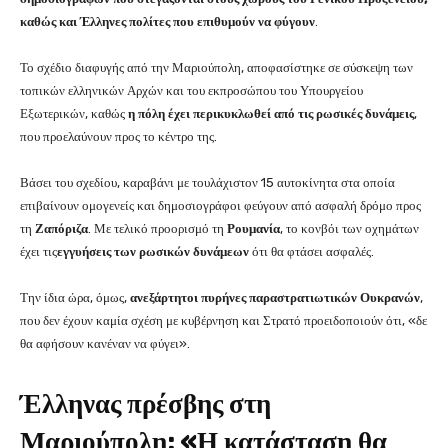
καθώς και Έλληνες πολίτες που επιθυμούν να φύγουν
.
Το σχέδιο διαφυγής από την Μαριούπολη, αποφασίστηκε σε σύσκεψη των
τοπικών ελληνικών Αρχών και του εκπροσώπου του Υπουργείου
Εξωτερικών, καθώς
η πόλη έχει περικυκλωθεί από τις ρωσικές δυνάμεις
,
που προελαύνουν προς το κέντρο της.
Βάσει του σχεδίου, καραβάνι με τουλάχιστον 15 αυτοκίνητα στα οποία
επιβαίνουν ομογενείς και δημοσιογράφοι φεύγουν από ασφαλή δρόμο προς
τη
Ζαπόριζα
. Με τελικό προορισμό τη
Ρουμανία
, το κονβόι των οχημάτων
έχει τις
εγγυήσεις των ρωσικών δυνάμεων
ότι θα φτάσει ασφαλές.
Την ίδια ώρα, όμως,
ανεξάρτητοι πυρήνες παραστρατιωτικών Ουκρανών
,
που δεν έχουν καμία σχέση με κυβέρνηση και Στρατό προειδοποιούν ότι, «δε
θα αφήσουν κανέναν να φύγει».
Έλληνας πρέσβης στη
Μαριούπολη: «Η κατάσταση θα