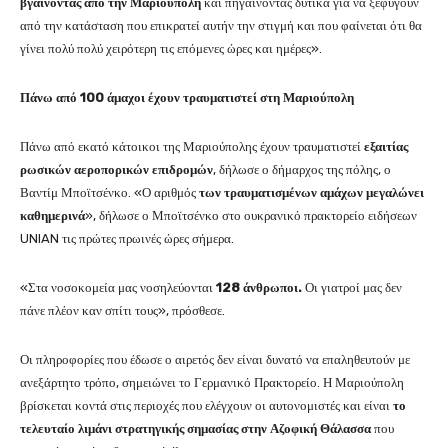
βγαίνοντας από την Μαριούπολη
και πηγαίνοντας δυτικά για να ξεφύγουν
από την κατάσταση που επικρατεί αυτήν την στιγμή και που φαίνεται ότι θα
γίνει πολύ πολύ χειρότερη τις επόμενες ώρες και ημέρες».
Πάνω από 100 άμαχοι έχουν τραυματιστεί στη Μαριούπολη
Πάνω από εκατό κάτοικοι της Μαριούπολης έχουν τραυματιστεί
εξαιτίας
ρωσικών αεροπορικών επιδρομών
, δήλωσε ο δήμαρχος της πόλης, ο
Βαντίμ Μποϊτσένκο. «Ο αριθμός
των τραυματισμένων αμάχων μεγαλώνει
καθημερινά
», δήλωσε ο Μποϊτσένκο στο ουκρανικό πρακτορείο ειδήσεων
UNIAN τις πρώτες πρωινές ώρες σήμερα.
«Στα νοσοκομεία μας νοσηλεύονται
128 άνθρωποι.
Οι γιατροί μας δεν
πάνε πλέον καν σπίτι τους», πρόσθεσε.
Οι πληροφορίες που έδωσε ο αιρετός δεν είναι δυνατό να επαληθευτούν με
ανεξάρτητο τρόπο, σημειώνει το Γερμανικό Πρακτορείο. Η Μαριούπολη
βρίσκεται κοντά στις περιοχές που ελέγχουν οι αυτονομιστές και είναι
το
τελευταίο λιμάνι στρατηγικής σημασίας στην Αζοφική Θάλασσα
που