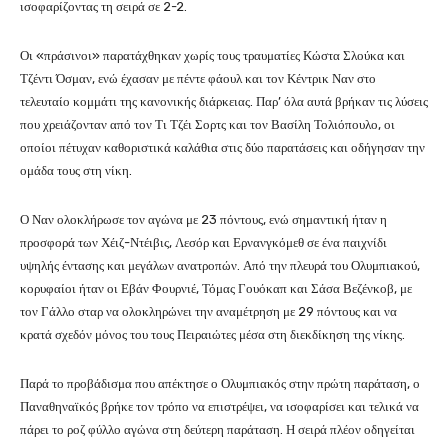
ισοφαρίζοντας τη σειρά σε 2-2.
Οι «πράσινοι» παρατάχθηκαν χωρίς τους τραυματίες Κώστα Σλούκα και
Τζέντι Όσμαν, ενώ έχασαν με πέντε φάουλ και τον Κέντρικ Ναν στο
τελευταίο κομμάτι της κανονικής διάρκειας. Παρ’ όλα αυτά βρήκαν τις λύσεις
που χρειάζονταν από τον Τι Τζέι Σορτς και τον Βασίλη Τολιόπουλο, οι
οποίοι πέτυχαν καθοριστικά καλάθια στις δύο παρατάσεις και οδήγησαν την
ομάδα τους στη νίκη.
Ο Ναν ολοκλήρωσε τον αγώνα με 23 πόντους, ενώ σημαντική ήταν η
προσφορά των Χέιζ-Ντέιβις, Λεσόρ και Ερνανγκόμεθ σε ένα παιχνίδι
υψηλής έντασης και μεγάλων ανατροπών. Από την πλευρά του Ολυμπιακού,
κορυφαίοι ήταν οι Εβάν Φουρνιέ, Τόμας Γουόκαπ και Σάσα Βεζένκοβ, με
τον Γάλλο σταρ να ολοκληρώνει την αναμέτρηση με 29 πόντους και να
κρατά σχεδόν μόνος του τους Πειραιώτες μέσα στη διεκδίκηση της νίκης.
Παρά το προβάδισμα που απέκτησε ο Ολυμπιακός στην πρώτη παράταση, ο
Παναθηναϊκός βρήκε τον τρόπο να επιστρέψει, να ισοφαρίσει και τελικά να
πάρει το ροζ φύλλο αγώνα στη δεύτερη παράταση. Η σειρά πλέον οδηγείται