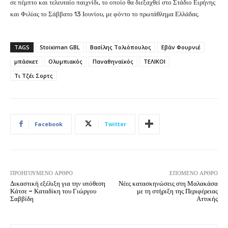
σε πέμπτο και τελευταίο παιχνίδι, το οποίο θα διεξαχθεί στο Στάδιο Ειρήνης
και Φιλίας το Σάββατο 13 Ιουνίου, με φόντο το πρωτάθλημα Ελλάδας.
TAGS
Stoiximan GBL
Βασίλης Τολιόπουλος
Εβάν Φουρνιέ
μπάσκετ
Ολυμπιακός
Παναθηναϊκός
ΤΕΛΙΚΟΙ
Τι Τζέι Σορτς
Facebook
Twitter
ΠΡΟΗΓΟΎΜΕΝΟ ΆΡΘΡΟ
ΕΠΌΜΕΝΟ ΆΡΘΡΟ
Δικαστική εξέλιξη για την υπόθεση
Νέες κατασκηνώσεις στη Μαλακάσα
Κάτσε – Καταδίκη του Γιώργου
με τη στήριξη της Περιφέρειας
Σαββίδη
Αττικής