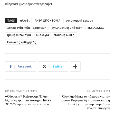
πληρώσει χωρίς όμως να προλάβει.
TAGS
άλλοθι
ΑΝΘΡΩΠΟΚΤΟΝΙΑ
αστυνομική έρευνα
δολοφονία Αγία Παρασκευή
εγκληματική υπόθεση
ΕΚΒΙΑΣΜΟΣ
ηθική αυτουργία
ομολογία
ποινική δίωξη
Πολωνός καθηγητής
Facebook
Twitter
ΠΡΟΗΓΟΎΜΕΝΟ ΆΡΘΡΟ
ΕΠΌΜΕΝΟ ΆΡΘΡΟ
«Οδύσσεια» Κρίστοφερ Νόλαν:
Ολοκληρώθηκε το πόρισμα για τον
Εξαντλήθηκαν τα εισιτήρια Imax
Κώστα Καραμανλή – Σε απόφαση η
70mm μήνες πριν την πρεμιέρα
Βουλή για την παραπομπή του
πρώην υπουργού