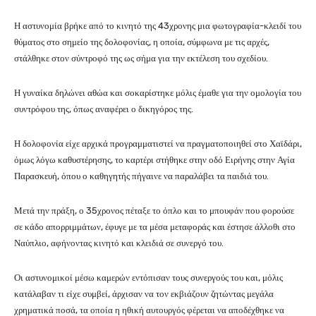
Η αστυνομία βρήκε από το κινητό της 43χρονης μια φωτογραφία-κλειδί του
θύματος στο σημείο της δολοφονίας, η οποία, σύμφωνα με τις αρχές,
στάλθηκε στον σύντροφό της ως σήμα για την εκτέλεση του σχεδίου.
Η γυναίκα δηλώνει αθώα και σοκαρίστηκε μόλις έμαθε για την ομολογία του
συντρόφου της, όπως αναφέρει ο δικηγόρος της.
Η δολοφονία είχε αρχικά προγραμματιστεί να πραγματοποιηθεί στο Χαϊδάρι,
όμως λόγω καθυστέρησης, το καρτέρι στήθηκε στην οδό Ειρήνης στην Αγία
Παρασκευή, όπου ο καθηγητής πήγαινε να παραλάβει τα παιδιά του.
Μετά την πράξη, ο 35χρονος πέταξε το όπλο και το μπουφάν που φορούσε
σε κάδο απορριμμάτων, έφυγε με τα μέσα μεταφοράς και έστησε άλλοθι στο
Ναύπλιο, αφήνοντας κινητό και κλειδιά σε συνεργό του.
Οι αστυνομικοί μέσω καμερών εντόπισαν τους συνεργούς του και, μόλις
κατάλαβαν τι είχε συμβεί, άρχισαν να τον εκβιάζουν ζητώντας μεγάλα
χρηματικά ποσά, τα οποία η ηθική αυτουργός φέρεται να αποδέχθηκε να