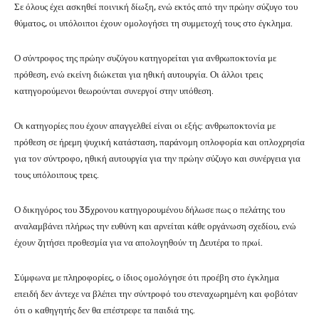
Σε όλους έχει ασκηθεί ποινική δίωξη, ενώ εκτός από την πρώην σύζυγο του
θύματος, οι υπόλοιποι έχουν ομολογήσει τη συμμετοχή τους στο έγκλημα.
Ο σύντροφος της πρώην συζύγου κατηγορείται για ανθρωποκτονία με
πρόθεση, ενώ εκείνη διώκεται για ηθική αυτουργία. Οι άλλοι τρεις
κατηγορούμενοι θεωρούνται συνεργοί στην υπόθεση.
Οι κατηγορίες που έχουν απαγγελθεί είναι οι εξής: ανθρωποκτονία με
πρόθεση σε ήρεμη ψυχική κατάσταση, παράνομη οπλοφορία και οπλοχρησία
για τον σύντροφο, ηθική αυτουργία για την πρώην σύζυγο και συνέργεια για
τους υπόλοιπους τρεις.
Ο δικηγόρος του 35χρονου κατηγορουμένου δήλωσε πως ο πελάτης του
αναλαμβάνει πλήρως την ευθύνη και αρνείται κάθε οργάνωση σχεδίου, ενώ
έχουν ζητήσει προθεσμία για να απολογηθούν τη Δευτέρα το πρωί.
Σύμφωνα με πληροφορίες, ο ίδιος ομολόγησε ότι προέβη στο έγκλημα
επειδή δεν άντεχε να βλέπει την σύντροφό του στεναχωρημένη και φοβόταν
ότι ο καθηγητής δεν θα επέστρεφε τα παιδιά της.