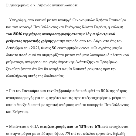
Συγκεκριμένα, ο κ. Λιβανός ανακοίνωσε ότι:
– Υπεγράφη, από κοινού με τον υπουργό Οικονομικών Χρήστο Σταϊκούρα
και τον υπουργό Περιβάλλοντος και Ενέργειας Κώστα Σκρέκα, η κάλυψη
του 80% της ρήτρας αναπροσαρμογής στα τιμολόγια ηλεκτρικού
ρεύματος αγροτικής χρήσης
για την περίοδο από τον Αύγουστο έως τον
Δεκέμβριο του 2021, ύψους 50 εκατομμυρίων ευρώ. «Οι αγρότες μας θα
δουν το ποσό αυτό να συμψηφίζεται με τον επόμενο λογαριασμό ηλεκτρικού
ρεύματος», ανέφερε ο υπουργός Αγροτικής Ανάπτυξης και Τροφίμων,
ξεκαθαρίζοντας ότι δεν θα υπάρξει καμία διακοπή ρεύματος πριν την
ολοκλήρωση αυτής της διαδικασίας.
– Για τον
Ιανουάριο και τον Φεβρουάριο
θα καλυφθεί το 50% της ρήτρας
αναπροσαρμογής για τους αγρότες και τις αγροτικές επιχειρήσεις, μέτρο το
οποίο θα εξειδικευτεί με σχετική απόφαση από το υπουργείο Περιβάλλοντος
και Ενέργειας.
– Μειώνεται ο ΦΠΑ
στις ζωοτροφές από το 13% στο 6%,
ενώ ενισχύονται
οι κτηνοτρόφοι με επιδότηση ύψους 7% επί του κύκλου εργασιών, δηλαδή