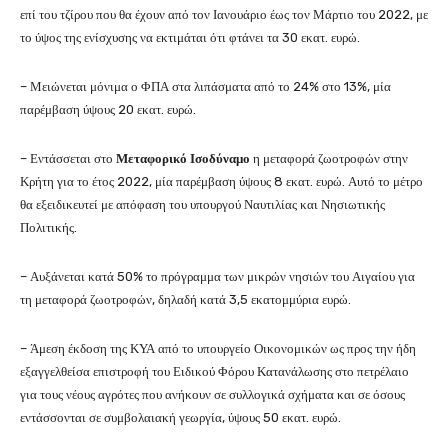
επί του τζίρου που θα έχουν από τον Ιανουάριο έως τον Μάρτιο του 2022, με
το ύψος της ενίσχυσης να εκτιμάται ότι φτάνει τα 30 εκατ. ευρώ.
– Μειώνεται μόνιμα ο ΦΠΑ στα λιπάσματα από το 24% στο 13%, μία
παρέμβαση ύψους 20 εκατ. ευρώ.
– Εντάσσεται στο
Μεταφορικό Ισοδύναμο
η μεταφορά ζωοτροφών στην
Κρήτη για το έτος 2022, μία παρέμβαση ύψους 8 εκατ. ευρώ. Αυτό το μέτρο
θα εξειδικευτεί με απόφαση του υπουργού Ναυτιλίας και Νησιωτικής
Πολιτικής.
– Αυξάνεται κατά 50% το πρόγραμμα των μικρών νησιών του Αιγαίου για
τη μεταφορά ζωοτροφών, δηλαδή κατά 3,5 εκατομμύρια ευρώ.
– Άμεση έκδοση της ΚΥΑ από το υπουργείο Οικονομικών ως προς την ήδη
εξαγγελθείσα επιστροφή του Ειδικού Φόρου Κατανάλωσης στο πετρέλαιο
για τους νέους αγρότες που ανήκουν σε συλλογικά σχήματα και σε όσους
εντάσσονται σε συμβολαιακή γεωργία, ύψους 50 εκατ. ευρώ.