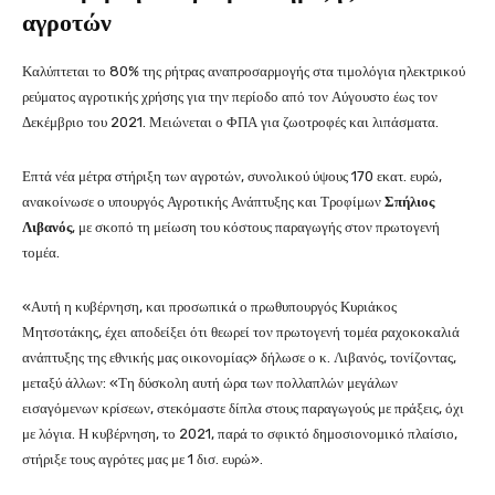
αγροτών
Καλύπτεται το 80% της ρήτρας αναπροσαρμογής στα τιμολόγια ηλεκτρικού
ρεύματος αγροτικής χρήσης για την περίοδο από τον Αύγουστο έως τον
Δεκέμβριο του 2021. Μειώνεται ο ΦΠΑ για ζωοτροφές και λιπάσματα.
Επτά νέα μέτρα στήριξη των αγροτών, συνολικού ύψους 170 εκατ. ευρώ,
ανακοίνωσε ο υπουργός Αγροτικής Ανάπτυξης και Τροφίμων
Σπήλιος
Λιβανός
, με σκοπό τη μείωση του κόστους παραγωγής στον πρωτογενή
τομέα.
«Αυτή η κυβέρνηση, και προσωπικά ο πρωθυπουργός Κυριάκος
Μητσοτάκης, έχει αποδείξει ότι θεωρεί τον πρωτογενή τομέα ραχοκοκαλιά
ανάπτυξης της εθνικής μας οικονομίας» δήλωσε ο κ. Λιβανός, τονίζοντας,
μεταξύ άλλων: «Τη δύσκολη αυτή ώρα των πολλαπλών μεγάλων
εισαγόμενων κρίσεων, στεκόμαστε δίπλα στους παραγωγούς με πράξεις, όχι
με λόγια. Η κυβέρνηση, το 2021, παρά το σφικτό δημοσιονομικό πλαίσιο,
στήριξε τους αγρότες μας με 1 δισ. ευρώ».