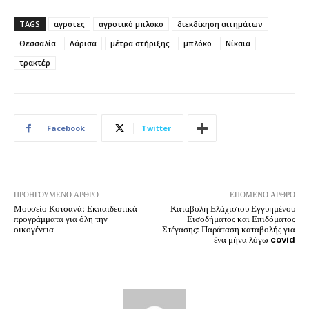
TAGS
αγρότες
αγροτικό μπλόκο
διεκδίκηση αιτημάτων
Θεσσαλία
Λάρισα
μέτρα στήριξης
μπλόκο
Νίκαια
τρακτέρ
Facebook
Twitter
ΠΡΟΗΓΟΎΜΕΝΟ ΆΡΘΡΟ
ΕΠΌΜΕΝΟ ΆΡΘΡΟ
Μουσείο Κοτσανά: Εκπαιδευτικά
Καταβολή Ελάχιστου Εγγυημένου
προγράμματα για όλη την
Εισοδήματος και Επιδόματος
οικογένεια
Στέγασης: Παράταση καταβολής για
ένα μήνα λόγω covid