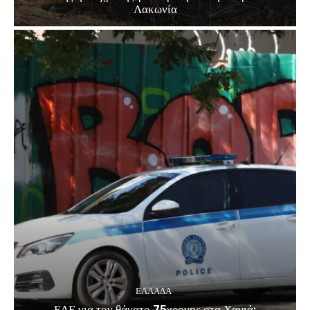
Λακωνία
ΕΛΛΑΔΑ
ΕΔΕ για τον θάνατο 75χρονης στα Χανιά: