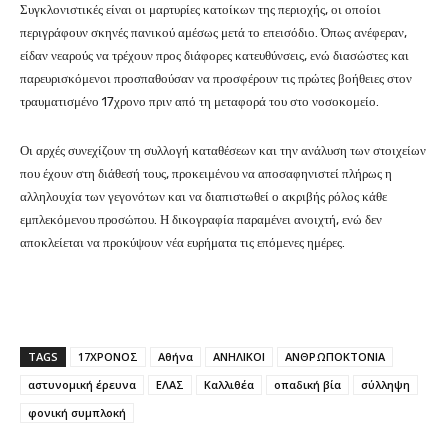
Συγκλονιστικές είναι οι μαρτυρίες κατοίκων της περιοχής, οι οποίοι
περιγράφουν σκηνές πανικού αμέσως μετά το επεισόδιο. Όπως ανέφεραν,
είδαν νεαρούς να τρέχουν προς διάφορες κατευθύνσεις, ενώ διασώστες και
παρευρισκόμενοι προσπαθούσαν να προσφέρουν τις πρώτες βοήθειες στον
τραυματισμένο 17χρονο πριν από τη μεταφορά του στο νοσοκομείο.
Οι αρχές συνεχίζουν τη συλλογή καταθέσεων και την ανάλυση των στοιχείων
που έχουν στη διάθεσή τους, προκειμένου να αποσαφηνιστεί πλήρως η
αλληλουχία των γεγονότων και να διαπιστωθεί ο ακριβής ρόλος κάθε
εμπλεκόμενου προσώπου. Η δικογραφία παραμένει ανοιχτή, ενώ δεν
αποκλείεται να προκύψουν νέα ευρήματα τις επόμενες ημέρες.
TAGS
17ΧΡΟΝΟΣ
Αθήνα
ΑΝΗΛΙΚΟΙ
ΑΝΘΡΩΠΟΚΤΟΝΙΑ
αστυνομική έρευνα
ΕΛΑΣ
Καλλιθέα
οπαδική βία
σύλληψη
φονική συμπλοκή