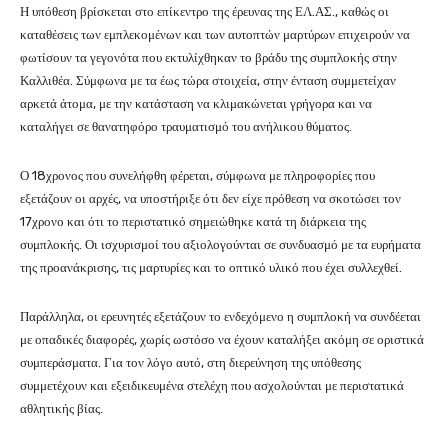
Η υπόθεση βρίσκεται στο επίκεντρο της έρευνας της ΕΛ.ΑΣ., καθώς οι
καταθέσεις των εμπλεκομένων και των αυτοπτών μαρτύρων επιχειρούν να
φωτίσουν τα γεγονότα που εκτυλίχθηκαν το βράδυ της συμπλοκής στην
Καλλιθέα. Σύμφωνα με τα έως τώρα στοιχεία, στην ένταση συμμετείχαν
αρκετά άτομα, με την κατάσταση να κλιμακώνεται γρήγορα και να
καταλήγει σε θανατηφόρο τραυματισμό του ανήλικου θύματος.
Ο 18χρονος που συνελήφθη φέρεται, σύμφωνα με πληροφορίες που
εξετάζουν οι αρχές, να υποστήριξε ότι δεν είχε πρόθεση να σκοτώσει τον
17χρονο και ότι το περιστατικό σημειώθηκε κατά τη διάρκεια της
συμπλοκής. Οι ισχυρισμοί του αξιολογούνται σε συνδυασμό με τα ευρήματα
της προανάκρισης, τις μαρτυρίες και το οπτικό υλικό που έχει συλλεχθεί.
Παράλληλα, οι ερευνητές εξετάζουν το ενδεχόμενο η συμπλοκή να συνδέεται
με οπαδικές διαφορές, χωρίς ωστόσο να έχουν καταλήξει ακόμη σε οριστικά
συμπεράσματα. Για τον λόγο αυτό, στη διερεύνηση της υπόθεσης
συμμετέχουν και εξειδικευμένα στελέχη που ασχολούνται με περιστατικά
αθλητικής βίας.