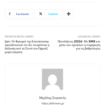
Facebook
Twitter
ΠΡΟΗΓΟΎΜΕΝΟ ΆΡΘΡΟ
ΕΠΌΜΕΝΟ ΆΡΘΡΟ
Ιράν: Οι Φρουροί της Επανάστασης
Πανελλήνιες 2026: Με SMS και
προειδοποιούν ότι δεν επιτρέπεται η
μέσω των σχολείων η ενημέρωση
διέλευση από τα Στενά του Ορμούζ
για τις βαθμολογίες
χωρίς έγκριση
Μιχάλης Σοφιανός
https://athnews.gr