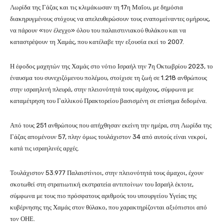
Λωρίδα της Γάζας και τις κλιμάκωσαν τη 17η Μαΐου, με δημόσια
διακηρυγμένους στόχους να απελευθερώσουν τους εναπομείναντες ομήρους,
να πάρουν «τον έλεγχο» όλου του παλαιστινιακού θυλάκου και να
καταστρέψουν τη Χαμάς, που κατέλαβε την εξουσία εκεί το 2007.
Η έφοδος μαχητών της Χαμάς στο νότιο Ισραήλ την 7η Οκτωβρίου 2023, το
έναυσμα του συνεχιζόμενου πολέμου, στοίχισε τη ζωή σε 1.218 ανθρώπους
στην ισραηλινή πλευρά, στην πλειονότητά τους αμάχους, σύμφωνα με
καταμέτρηση του Γαλλικού Πρακτορείου βασισμένη σε επίσημα δεδομένα.
Από τους 251 ανθρώπους που απήχθησαν εκείνη την ημέρα, στη Λωρίδα της
Γάζας απομένουν 57, πλην όμως τουλάχιστον 34 από αυτούς είναι νεκροί,
κατά τις ισραηλινές αρχές.
Τουλάχιστον 53.977 Παλαιστίνιοι, στην πλειονότητά τους άμαχοι, έχουν
σκοτωθεί στη στρατιωτική εκστρατεία αντιποίνων του Ισραήλ έκτοτε,
σύμφωνα με τους πιο πρόσφατους αριθμούς του υπουργείου Υγείας της
κυβέρνησης της Χαμάς στον θύλακο, που χαρακτηρίζονται αξιόπιστοι από
τον ΟΗΕ.