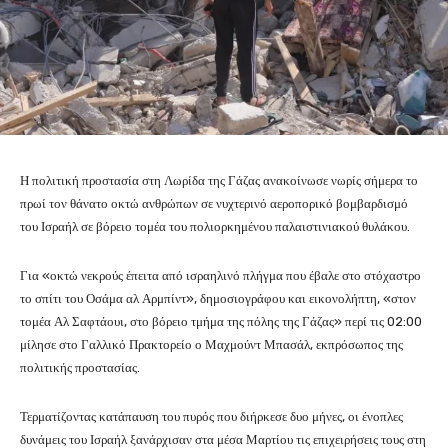
Η πολιτική προστασία στη Λωρίδα της Γάζας ανακοίνωσε νωρίς σήμερα το
πρωί τον θάνατο οκτώ ανθρώπων σε νυχτερινό αεροπορικό βομβαρδισμό
του Ισραήλ σε βόρειο τομέα του πολιορκημένου παλαιστινιακού θυλάκου.
Για «οκτώ νεκρούς έπειτα από ισραηλινό πλήγμα που έβαλε στο στόχαστρο
το σπίτι του Οσάμα αλ Αρμπίντ», δημοσιογράφου και εικονολήπτη, «στον
τομέα Αλ Σαφτάουι, στο βόρειο τμήμα της πόλης της Γάζας» περί τις 02:00
μίλησε στο Γαλλικό Πρακτορείο ο Μαχμούντ Μπασάλ, εκπρόσωπος της
πολιτικής προστασίας.
Τερματίζοντας κατάπαυση του πυρός που διήρκεσε δυο μήνες, οι ένοπλες
δυνάμεις του Ισραήλ ξανάρχισαν στα μέσα Μαρτίου τις επιχειρήσεις τους στη