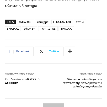
τελευταίο διάστημα.
TAGS
ΑΝΗΛΙΚΟΣ
ατυχημα
ΕΓΚΑΤΑΛΕΙΨΗ
πατίνι
ΣΚΙΑΘΟΣ
σύλληψη
ΤΟΥΡΙΣΤΑΣ
ΤΡΟΧΑΙΟ
Facebook
Twitter
ΠΡΟΗΓΟΎΜΕΝΟ ΆΡΘΡΟ
ΕΠΌΜΕΝΟ ΆΡΘΡΟ
Στο Λονδίνο το «Rebrain
Νέα διαδικασία ελέγχου και
Greece»
επανεξέτασης εισοδημάτων για
χιλιάδες επαγγελματίες