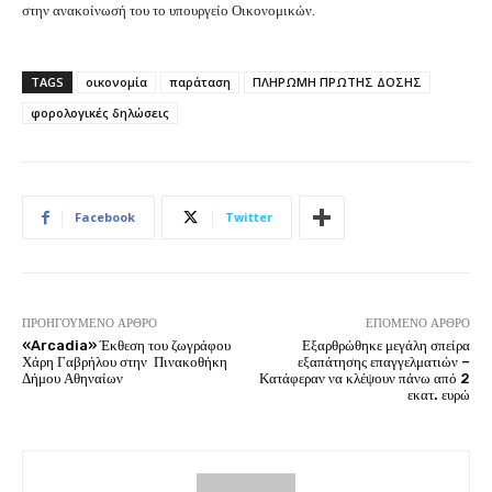
στην ανακοίνωσή του το υπουργείο Οικονομικών.
TAGS
οικονομία
παράταση
ΠΛΗΡΩΜΗ ΠΡΩΤΗΣ ΔΟΣΗΣ
φορολογικές δηλώσεις
Facebook
Twitter
ΠΡΟΗΓΟΎΜΕΝΟ ΆΡΘΡΟ
ΕΠΌΜΕΝΟ ΆΡΘΡΟ
«Arcadia» Έκθεση του ζωγράφου
Εξαρθρώθηκε μεγάλη σπείρα
Χάρη Γαβρήλου στην Πινακοθήκη
εξαπάτησης επαγγελματιών –
Δήμου Αθηναίων
Κατάφεραν να κλέψουν πάνω από 2
εκατ. ευρώ