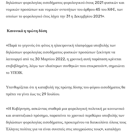
δηλώσεων φορολογίας εισοδήματος φορολογικού έτους 2021 φυσικών και
νομικών προσώπων και νομικών οντοτήτων του άρθρου 45 του ΚΦΕ, των
οποίων το φορολογικό έτος λήγει την 31 η Δεκεμβρίου 2021».
Κανονικά η πρώτη δόση
«Παρά το γεγονός ότι φέτος η ηλεκτρονική πλατφόρμα υποβολής των
δηλώσεων φορολογίας εισοδήματος φυσικών προσώπων ξεκίνησε να
λειτουργεί από τις 30 Μαρτίου 2022, η χρονική αυτή παράταση κρίνεται
επιβεβλημένη, λόγω των ιδιαίτερων συνθηκών που επικρατούν», σημειώνει
το ΥΠΟΙΚ.
Υπενθυμίζεται ότι η καταβολή της πρώτης δόσης του φόρου εισοδήματος θα
πρέπει να γίνει έως τις 29 Ιουλίου.
«Η Κυβέρνηση, ασκώντας σταθερά μια φορολογική πολιτική με κοινωνικό
και αναπτυξιακό πρόσημο, παρατείνει το χρονικό περιθώριο υποβολής των
δηλώσεων φορολογίας εισοδήματος, προκειμένου να διευκολύνει όλους τους
Έλληνες πολίτες για να είναι συνεπείς στις υποχρεώσεις τους», καταλήγει