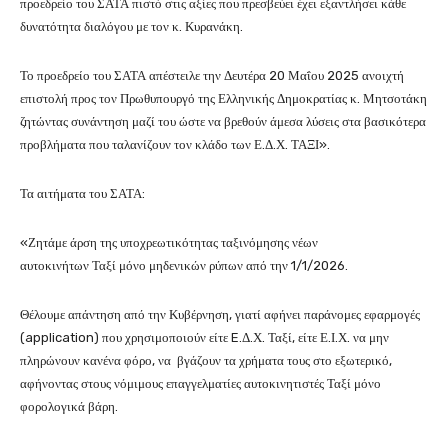
προεδρείο του ΣΑΤΑ πιστό στις αξίες που πρεσβεύει έχει εξαντλήσει κάθε
δυνατότητα διαλόγου με τον κ. Κυρανάκη.
Το προεδρείο του ΣΑΤΑ απέστειλε την Δευτέρα 20 Μαΐου 2025 ανοιχτή
επιστολή προς τον Πρωθυπουργό της Ελληνικής Δημοκρατίας κ. Μητσοτάκη
ζητώντας συνάντηση μαζί του ώστε να βρεθούν άμεσα λύσεις στα βασικότερα
προβλήματα που ταλανίζουν τον κλάδο των Ε.Δ.Χ. ΤΑΞΙ».
Τα αιτήματα του ΣΑΤΑ:
«Ζητάμε άρση της υποχρεωτικότητας ταξινόμησης νέων
αυτοκινήτων Ταξί μόνο μηδενικών ρύπων από την 1/1/2026.
Θέλουμε απάντηση από την Κυβέρνηση, γιατί αφήνει παράνομες εφαρμογές
(application) που χρησιμοποιούν είτε E.Δ.Χ. Ταξί, είτε Ε.Ι.Χ. να μην
πληρώνουν κανένα φόρο, να βγάζουν τα χρήματα τους στο εξωτερικό,
αφήνοντας στους νόμιμους επαγγελματίες αυτοκινητιστές Ταξί μόνο
φορολογικά βάρη.