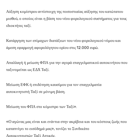
Αύξηση κομίστρου αντίστοιχη της ποσοστιαίας αύξησης του κατώτατου
μισθού, ο οποίος είναι η βάση του νέου φορολογικού συστήματος για τους
ιδιοκτήτες ταξί.
Κατάργηση των επίμαχων διατάξεων του νέου φορολογικού νόμου και
άμεση εφαρμογή αφορολόγητου ορίου στις 12.000 ευρώ.
Απαλλαγή ή μείωση ΦΠΑ για την αγορά επαγγελματικού αυτοκινήτου που
ταξινομείται ως ΕΔΧ Ταξί.
Μείωση ΕΦΚ ή επιδότηση καυσίμου για τον επαγγελματία
αυτοκινητιστή Ταξί σε μόνιμη βάση.
Μείωση του ΦΠΑ στο κόμιστρο των Ταξί».
«Ο αγώνας μας είναι και ενάντια στην ακρίβεια και του κόστους ζωής που
καταπνίγει το εισόδημά μας», τονίζει το Συνδικάτο
Αυτοκινητιστών Ταξί Αττικής.