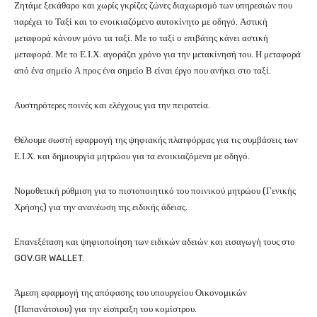
Ζητάμε ξεκάθαρο και χωρίς γκρίζες ζώνες διαχωρισμό των υπηρεσιών που
παρέχει το Ταξί και το ενοικιαζόμενο αυτοκίνητο με οδηγό. Αστική
μεταφορά κάνουν μόνο τα ταξί. Με το ταξί ο επιβάτης κάνει αστική
μεταφορά. Με το Ε.Ι.Χ. αγοράζει χρόνο για την μετακίνησή του. Η μεταφορά
από ένα σημείο Α προς ένα σημείο Β είναι έργο που ανήκει στο ταξί.
Αυστηρότερες ποινές και ελέγχους για την πειρατεία.
Θέλουμε σωστή εφαρμογή της ψηφιακής πλατφόρμας για τις συμβάσεις των
Ε.Ι.Χ. και δημιουργία μητρώου για τα ενοικιαζόμενα με οδηγό.
Νομοθετική ρύθμιση για το πιστοποιητικό του ποινικού μητρώου (Γενικής
Χρήσης) για την ανανέωση της ειδικής άδειας.
Επανεξέταση και ψηφιοποίηση των ειδικών αδειών και εισαγωγή τους στο
GOV.GR WALLET.
Άμεση εφαρμογή της απόφασης του υπουργείου Οικονομικών
(Παπανάτσιου) για την είσπραξη του κομίστρου.