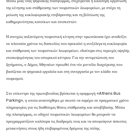
Μέσω μιας νέας ψηφιακής πλατφόρμας, επιχειρείται η καλύτερη οργάνωση
της κίνησης και στάθμευσης των τουριστικών λεωφορείων, με στόχο τη
μείωση της κυκλοφοριακής επιβάρυνσης και τη βελτίωση της
καθημερινότητας κατοίκων και επισκεπτών.
Η συνεχώς αυξανόμενη τουριστική κίνηση στην πρωτεύουσα έχει αναδείξει
τα τελευταία χρόνια τις δυσκολίες που προκαλεί η ανεξέλεγκτη κυκλοφορία
και στάθμευση των τουριστικών λεωφορείων, ιδιαίτερα στις περιοχές υψηλής
επισκεψιμότητας του ιστορικού κέντρου. Για την αντιμετώπιση του
ζητήματος, ο Δήμος Αθηναίων προωθεί ένα νέο μοντέλο διαχείρισης που
βασίζεται σε ψηφιακά εργαλεία και στη συνεργασία με τον κλάδο του
τουρισμού.
Στο επίκεντρο της πρωτοβουλίας βρίσκεται η εφαρμογή «Athens Bus
Parking», η οποία αναπτύχθηκε με σκοπό να παρέχει σε πραγματικό χρόνο
πληροφορίες για τις διαθέσιμες θέσεις στάθμευσης και αποβίβασης. Μέσω
της πλατφόρμας, οι οδηγοί τουριστικών λεωφορείων θα μπορούν να
προγραμματίζουν καλύτερα τις διαδρομές τους και να αποφεύγουν άσκοπες
μετακινήσεις στους ήδη επιβαρυμένους δρόμους της πόλης.