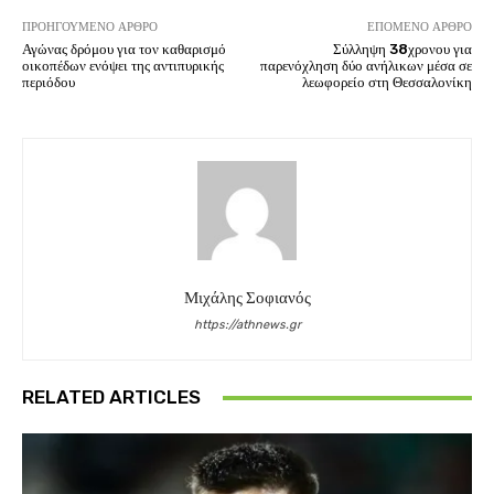
ΠΡΟΗΓΟΎΜΕΝΟ ΆΡΘΡΟ
ΕΠΌΜΕΝΟ ΆΡΘΡΟ
Αγώνας δρόμου για τον καθαρισμό
Σύλληψη 38χρονου για
οικοπέδων ενόψει της αντιπυρικής
παρενόχληση δύο ανήλικων μέσα σε
περιόδου
λεωφορείο στη Θεσσαλονίκη
Μιχάλης Σοφιανός
https://athnews.gr
RELATED ARTICLES