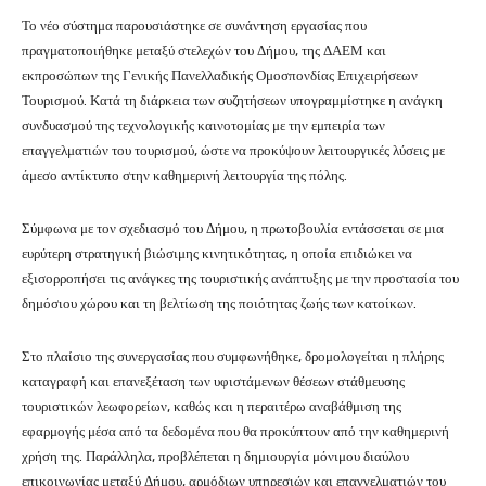
Το νέο σύστημα παρουσιάστηκε σε συνάντηση εργασίας που
πραγματοποιήθηκε μεταξύ στελεχών του Δήμου, της ΔΑΕΜ και
εκπροσώπων της Γενικής Πανελλαδικής Ομοσπονδίας Επιχειρήσεων
Τουρισμού. Κατά τη διάρκεια των συζητήσεων υπογραμμίστηκε η ανάγκη
συνδυασμού της τεχνολογικής καινοτομίας με την εμπειρία των
επαγγελματιών του τουρισμού, ώστε να προκύψουν λειτουργικές λύσεις με
άμεσο αντίκτυπο στην καθημερινή λειτουργία της πόλης.
Σύμφωνα με τον σχεδιασμό του Δήμου, η πρωτοβουλία εντάσσεται σε μια
ευρύτερη στρατηγική βιώσιμης κινητικότητας, η οποία επιδιώκει να
εξισορροπήσει τις ανάγκες της τουριστικής ανάπτυξης με την προστασία του
δημόσιου χώρου και τη βελτίωση της ποιότητας ζωής των κατοίκων.
Στο πλαίσιο της συνεργασίας που συμφωνήθηκε, δρομολογείται η πλήρης
καταγραφή και επανεξέταση των υφιστάμενων θέσεων στάθμευσης
τουριστικών λεωφορείων, καθώς και η περαιτέρω αναβάθμιση της
εφαρμογής μέσα από τα δεδομένα που θα προκύπτουν από την καθημερινή
χρήση της. Παράλληλα, προβλέπεται η δημιουργία μόνιμου διαύλου
επικοινωνίας μεταξύ Δήμου, αρμόδιων υπηρεσιών και επαγγελματιών του