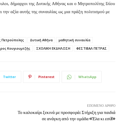
υλοι, δήμαρχοι της Δυτικής Αθήνας και ο Μητροπολίτης Ιλίου
 την αξία αυτής της συναυλίας ως μια πράξη πολιτισμού με
ς Πετρούπολης
Δυτική Αθήνα
μαθητική συναυλία
ρος Κουγιουμτζής
ΣΧΟΛΙΚΗ ΕΚΔΗΛΩΣΗ
ΦΕΣΤΙΒΑΛ ΠΕΤΡΑΣ
Twitter
Pinterest
WhatsApp
ΕΠΌΜΕΝΟ ΆΡΘΡΟ
Το καλοκαίρι ξεκινά με προσφορά: Στήριξη για παιδιά
σε ανάγκη από την ομάδα «Έλα κι εσύ!»