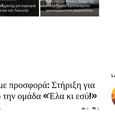
ΕΔΕ για τον θάνατο 75χρονης
3χρονης για πυρκαγιά
στα Χανιά: Εμπλεκόμενοι
κύρο και Λακωνία
αστυνομικοί στο μικροσκόπιο