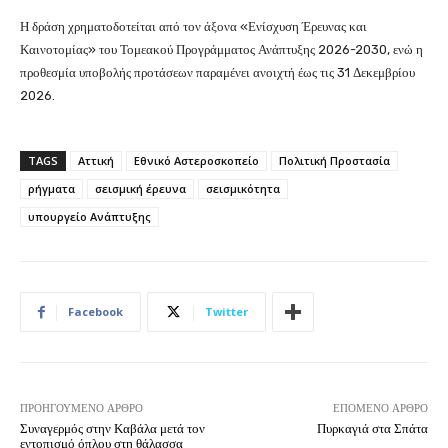
Η δράση χρηματοδοτείται από τον άξονα «Ενίσχυση Έρευνας και
Καινοτομίας» του Τομεακού Προγράμματος Ανάπτυξης 2026-2030, ενώ η
προθεσμία υποβολής προτάσεων παραμένει ανοιχτή έως τις 31 Δεκεμβρίου
2026.
TAGS
Αττική
Εθνικό Αστεροσκοπείο
Πολιτική Προστασία
ρήγματα
σεισμική έρευνα
σεισμικότητα
υπουργείο Ανάπτυξης
Facebook
Twitter
ΠΡΟΗΓΟΎΜΕΝΟ ΆΡΘΡΟ
ΕΠΌΜΕΝΟ ΆΡΘΡΟ
Συναγερμός στην Καβάλα μετά τον
Πυρκαγιά στα Σπάτα
εντοπισμό όπλου στη θάλασσα