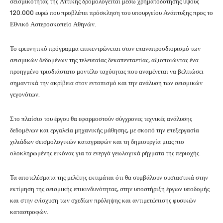
σεισμικότητας της Αττικής δρομολογείται μέσω χρηματοδότησης ύψους
120.000 ευρώ που προβλέπει πρόσκληση του υπουργείου Ανάπτυξης προς το
Εθνικό Αστεροσκοπείο Αθηνών.
Το ερευνητικό πρόγραμμα επικεντρώνεται στον επαναπροσδιορισμό των
σεισμικών δεδομένων της τελευταίας δεκαπενταετίας, αξιοποιώντας ένα
προηγμένο τρισδιάστατο μοντέλο ταχύτητας που αναμένεται να βελτιώσει
σημαντικά την ακρίβεια στον εντοπισμό και την ανάλυση των σεισμικών
γεγονότων.
Στο πλαίσιο του έργου θα εφαρμοστούν σύγχρονες τεχνικές ανάλυσης
δεδομένων και εργαλεία μηχανικής μάθησης, με σκοπό την επεξεργασία
χιλιάδων σεισμολογικών καταγραφών και τη δημιουργία μιας πιο
ολοκληρωμένης εικόνας για τα ενεργά γεωλογικά ρήγματα της περιοχής.
Τα αποτελέσματα της μελέτης εκτιμάται ότι θα συμβάλουν ουσιαστικά στην
εκτίμηση της σεισμικής επικινδυνότητας, στην υποστήριξη έργων υποδομής
και στην ενίσχυση των σχεδίων πρόληψης και αντιμετώπισης φυσικών
καταστροφών.