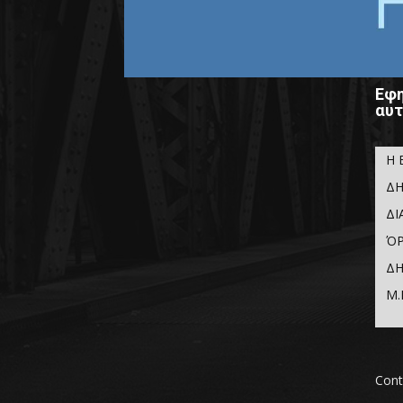
Εφη
αυτ
Η 
ΔΗ
ΔΙ
ΌΡ
ΔΗ
Μ.
Cont