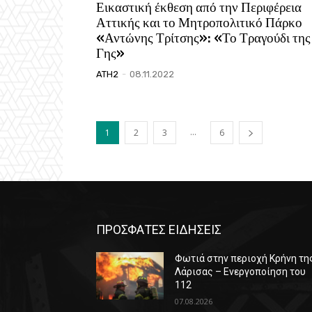
Εικαστική έκθεση από την Περιφέρεια
Αττικής και το Μητροπολιτικό Πάρκο
«Αντώνης Τρίτσης»: «Το Τραγούδι της
Γης»
ATH2
-
08.11.2022
...
1
2
3
6
ΠΡΟΣΦΑΤΕΣ ΕΙΔΗΣΕΙΣ
Φωτιά στην περιοχή Κρήνη τη
Λάρισας – Ενεργοποίηση του
112
07.08.2026