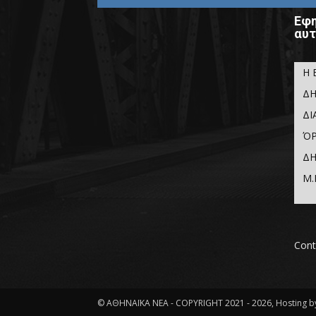
Εφη
αυτ
Η 
ΔΗ
ΔΙ
ΌΡ
ΔΗ
Μ.
Cont
© ΑΘΗΝΑΪΚΑ ΝΕΑ - COPYRIGHT 2021 - 2026, Hosting by