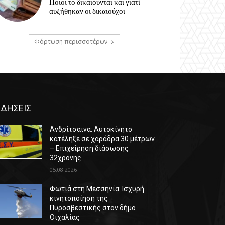
Ποιοι το δικαιούνται και γιατί
αυξήθηκαν οι δικαιούχοι
Φόρτωση περισσοτέρων
ΙΔΗΣΕΙΣ
Ανδρίτσαινα: Αυτοκίνητο
κατέληξε σε χαράδρα 30 μέτρων
– Επιχείρηση διάσωσης
32χρονης
05.08.2026
Φωτιά στη Μεσσηνία: Ισχυρή
κινητοποίηση της
Πυροσβεστικής στον δήμο
Οιχαλίας