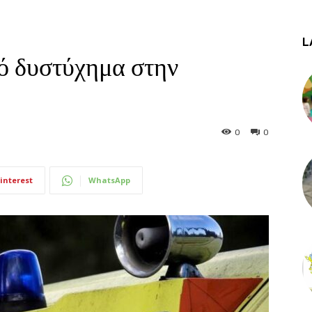
L
ό δυστύχημα στην
0
0
interest
WhatsApp