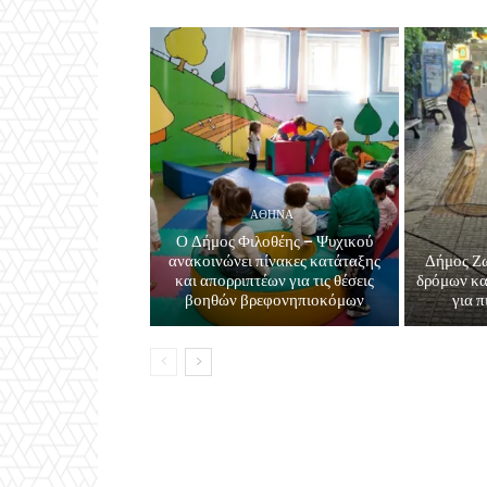
ΑΘΗΝΑ
Ο Δήμος Φιλοθέης – Ψυχικού
ανακοινώνει πίνακες κατάταξης
Δήμος Ζ
και απορριπτέων για τις θέσεις
δρόμων κα
βοηθών βρεφονηπιοκόμων
για π