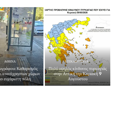
ΑΘΗΝΑ
ΕΠΙΚΑΙΡΟΤΗΤΑ
ωγράφου: Καθαρισμός
Πολύ υψηλός κίνδυνος πυρκαγιάς
ι κοινόχρηστων χώρων
στην Αττική την Κυριακή 9
ιο ευχάριστη πόλη
Αυγούστου