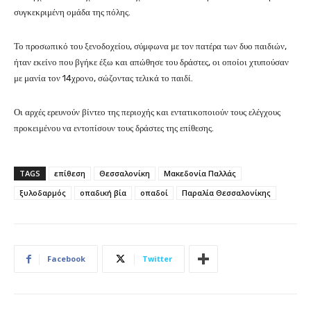
συγκεκριμένη ομάδα της πόλης.
Το προσωπικό του ξενοδοχείου, σύμφωνα με τον πατέρα των δυο παιδιών,
ήταν εκείνο που βγήκε έξω και απώθησε του δράστες, οι οποίοι χτυπούσαν
με μανία τον 14χρονο, σώζοντας τελικά το παιδί.
Οι αρχές ερευνούν βίντεο της περιοχής και εντατικοποιούν τους ελέγχους
προκειμένου να εντοπίσουν τους δράστες της επίθεσης.
TAGS
επίθεση
Θεσσαλονίκη
Μακεδονία Παλλάς
ξυλοδαρμός
οπαδική βία
οπαδοί
Παραλία Θεσσαλονίκης
Facebook
Twitter