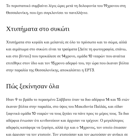
Το περιστατικό συμβαίνει λίγες ώρες μετά τη δολοφονία του 19χρονου στη
Θεσσαλονίκη, που έχει συγκλονίσει το πανελλήνιο.
Χτυπήματα στο συκώτι
Χτυπήματα στο κεφάλι και μελανιές σε όλο το πρόσωπο και το σώμα, αλλά
και αιμάτωμα στο συκώτι είναι τα τραύματα (Δείτε τη φωτογραφία, επάνω,
και στο βίντεο) που προκάλεσε σε 14χρονο, ομάδα 10 νεαρών που αναίτια
επιτέθηκε στον ίδιο και τον 15χρονο αδερφό του, την ώρα που έκαναν βόλτα
στην παραλία της Θεσσαλονίκης, αποκαλύπτει η ΕΡΤ3.
Πώς ξεκίνησαν όλα
Ηταν 9 το βράδυ το περασμένο Σάββατο όταν τα δυο αδέρφια 14 και 15 ετών
έκαναν βόλτα στην παραλία, στο ύψος του Μακεδονία Παλλάς, και είδαν
ξαφνικά ομάδα 10 νεαρών να τους ζητάει να πάνε προς το μέρος τους. Τα δυο
αδέρφια ένιωσαν ότι κινδυνεύουν και άρχισαν να τρέχουν. Ο μεγαλύτερος
αδερφός κατάφερε να ξεφύγει, αλλά όχι και ο 14χρονος, τον οποίο έπιασαν
και άρχισαν να τον χτυπούν. Τον χτυπούσαν και τον ρωτούσαν αν ανήκει σε