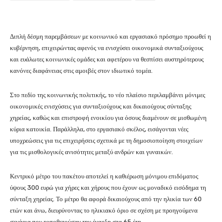
Διπλή δέσμη παρεμβάσεων με κοινωνικό και εργασιακό πρόσημο προωθεί η
κυβέρνηση, επιχειρώντας αφενός να ενισχύσει οικονομικά συνταξιούχους
και ευάλωτες κοινωνικές ομάδες και αφετέρου να θεσπίσει αυστηρότερους
κανόνες διαφάνειας στις αμοιβές στον ιδιωτικό τομέα.
Στο πεδίο της κοινωνικής πολιτικής, το νέο πλαίσιο περιλαμβάνει μόνιμες
οικονομικές ενισχύσεις για συνταξιούχους και δικαιούχους σύνταξης
χηρείας, καθώς και επιστροφή ενοικίου για όσους διαμένουν σε μισθωμένη
κύρια κατοικία. Παράλληλα, στο εργασιακό σκέλος, εισάγονται νέες
υποχρεώσεις για τις επιχειρήσεις σχετικά με τη δημοσιοποίηση στοιχείων
για τις μισθολογικές ανισότητες μεταξύ ανδρών και γυναικών.
Κεντρικό μέτρο του πακέτου αποτελεί η καθιέρωση μόνιμου επιδόματος
ύψους 300 ευρώ για χήρες και χήρους που έχουν ως μοναδικό εισόδημα τη
σύνταξη χηρείας. Το μέτρο θα αφορά δικαιούχους από την ηλικία των 60
ετών και άνω, διευρύνοντας το ηλικιακό όριο σε σχέση με προηγούμενα
σενάρια που τοποθετούσαν την έναρξη στα 65 έτη.