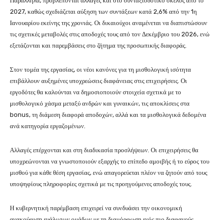
Παράλληλα, προβλέπονται αλλαγές και στο συνταξιοδοτικό σκέλος από το
2027, καθώς σχεδιάζεται αύξηση των συντάξεων κατά 2,6% από την 1η
Ιανουαρίου εκείνης της χρονιάς. Οι δικαιούχοι αναμένεται να διαπιστώσουν
τις σχετικές μεταβολές στις αποδοχές τους από τον Δεκέμβριο του 2026, ενώ
εξετάζονται και παρεμβάσεις στο ζήτημα της προσωπικής διαφοράς.
Στον τομέα της εργασίας, οι νέοι κανόνες για τη μισθολογική ισότητα
επιβάλλουν αυξημένες υποχρεώσεις διαφάνειας στις επιχειρήσεις. Οι
εργοδότες θα καλούνται να δημοσιοποιούν στοιχεία σχετικά με το
μισθολογικό χάσμα μεταξύ ανδρών και γυναικών, τις αποκλίσεις στα
bonus, τη διάμεση διαφορά αποδοχών, αλλά και τα μισθολογικά δεδομένα
ανά κατηγορία εργαζομένων.
Αλλαγές επέρχονται και στη διαδικασία προσλήψεων. Οι επιχειρήσεις θα
υποχρεώνονται να γνωστοποιούν εξαρχής το επίπεδο αμοιβής ή το εύρος του
μισθού για κάθε θέση εργασίας, ενώ απαγορεύεται πλέον να ζητούν από τους
υποψηφίους πληροφορίες σχετικά με τις προηγούμενες αποδοχές τους.
Η κυβερνητική παρέμβαση επιχειρεί να συνδυάσει την οικονομική
ανακούφιση ευάλωτων ομάδων με τη διαμόρφωση ενός πιο διαφανούς