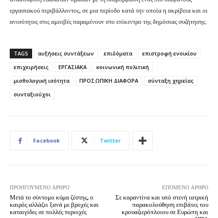
εργασιακού περιβάλλοντος, σε μια περίοδο κατά την οποία η ακρίβεια και οι
ανισότητες στις αμοιβές παραμένουν στο επίκεντρο της δημόσιας συζήτησης.
TAGS
αυξήσεις συντάξεων
επιδόματα
επιστροφή ενοικίου
επιχειρήσεις
ΕΡΓΑΣΙΑΚΑ
κοινωνική πολιτική
μισθολογική ισότητα
ΠΡΟΣΩΠΙΚΗ ΔΙΑΦΟΡΑ
σύνταξη χηρείας
συνταξιούχοι
Facebook
Twitter
ΠΡΟΗΓΟΎΜΕΝΟ ΆΡΘΡΟ
ΕΠΌΜΕΝΟ ΆΡΘΡΟ
Μετά το σύντομο κύμα ζέστης, ο
Σε καραντίνα και υπό στενή ιατρική
καιρός αλλάζει ξανά με βροχές και
παρακολούθηση επιβάτες του
καταιγίδες σε πολλές περιοχές
κρουαζιερόπλοιου σε Ευρώπη και