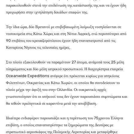
παρακολουθούν στενά την επιδείνωση της κατάστασής της και να έχουν ήδη
προχωρήσει στην ιχνηλάτηση δεκάδων επαφών της.
Την ίδια ώρα, δύο Βρετανοί με επιβεβαιωμένη λοίμωξη νοσηλεύονται σε
νοσοκομεία στις Κάτω Χώρες και στη Νότια Αφρική, ενώ περισσότεροι από
90 επιβάτες του κρουαζιερόπλοιου έχουν ήδη επαναπατριστεί από τις
Καναρίους Νήσους τις τελευταίες ημέρες.
Στο πλοίο εξακολουθούν να παραμένουν 27 άτομα, ανάμεσά τους 25 μέλη
πληρώματος και δύο μέλη ιατρικού προσωπικού. Η διαχειρίστρια εταιρεία
Oceanwide Expeditions ανέφερε ότι πρόκειται κυρίως για υπηκόους
Φιλιππίνων, Ουκρανίας και Κάτω Χωρών, οι οποίοι θα συνοδεύσουν το
πλοίο μέχρι την άφιξή του στην Ολλανδία. Οι ουκρανικές αρχές
γνωστοποίησαν ότι οι υπήκοοί τους δεν έχουν παρουσιάσει συμπτώματα και
θα τεθούν προληπτικά σε καραντίνα μετά την αποβίβαση.
Ιδιαίτερο ενδιαφέρον παρουσιάζει και η περίπτωση του 75χρονου Έλληνα
επιβάτη, ο οποίος επαναπατρίστηκε τα ξημερώματα της Δευτέρας με
στρατιωτικό αεροσκάφος της Πολεμικής Αεροπορίας και μεταφέρθηκε