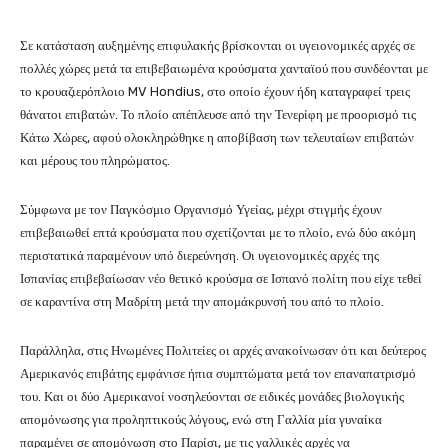
Σε κατάσταση αυξημένης επιφυλακής βρίσκονται οι υγειονομικές αρχές σε
πολλές χώρες μετά τα επιβεβαιωμένα κρούσματα χανταϊού που συνδέονται με
το κρουαζιερόπλοιο MV Hondius, στο οποίο έχουν ήδη καταγραφεί τρεις
θάνατοι επιβατών. Το πλοίο απέπλευσε από την Τενερίφη με προορισμό τις
Κάτω Χώρες, αφού ολοκληρώθηκε η αποβίβαση των τελευταίων επιβατών
και μέρους του πληρώματος.
Σύμφωνα με τον Παγκόσμιο Οργανισμό Υγείας, μέχρι στιγμής έχουν
επιβεβαιωθεί επτά κρούσματα που σχετίζονται με το πλοίο, ενώ δύο ακόμη
περιστατικά παραμένουν υπό διερεύνηση. Οι υγειονομικές αρχές της
Ισπανίας επιβεβαίωσαν νέο θετικό κρούσμα σε Ισπανό πολίτη που είχε τεθεί
σε καραντίνα στη Μαδρίτη μετά την απομάκρυνσή του από το πλοίο.
Παράλληλα, στις Ηνωμένες Πολιτείες οι αρχές ανακοίνωσαν ότι και δεύτερος
Αμερικανός επιβάτης εμφάνισε ήπια συμπτώματα μετά τον επαναπατρισμό
του. Και οι δύο Αμερικανοί νοσηλεύονται σε ειδικές μονάδες βιολογικής
απομόνωσης για προληπτικούς λόγους, ενώ στη Γαλλία μία γυναίκα
παραμένει σε απομόνωση στο Παρίσι, με τις γαλλικές αρχές να