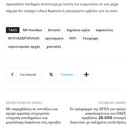
προκαλέσει πανδημία αντίστοιχη με εκείνη του κορωνοϊού, αν και μέχρι
σήμερα δεν υπάρχει ειδική θεραπεία ή εγκεκριμένο εμβόλιο για τη νόσο.
TAGS
MV Hondius
Αττικόν
δημόσια υγεία
καραντίνα
ΚΡΟΥΑΖΙΕΡΟΠΛΟΙΟ
κρούσματα
ΠΟΥ
Τενερίφη
υγειονομικές αρχές
χανταϊός
Facebook
Twitter
ΠΡΟΗΓΟΎΜΕΝΟ ΆΡΘΡΟ
ΕΠΌΜΕΝΟ ΆΡΘΡΟ
Με παρεμβάσεις σε συντάξεις και
Το πρόγραμμα της ΔΥΠΑ για πρώην
αγορά εργασίας επιχειρείται
ασφαλισμένους του ΟΑΕΕ
ενίσχυση εισοδημάτων και
προβλέπει 25.000 επιταγές
μεγαλύτερη διαφάνεια στις αμοιβές
διακοπών με αυξημένες επιδοτήσεις