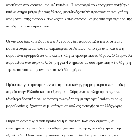
απευθείας στο νοσοκομείο «Αττικόν». Η μεταφορά του πραγματοποιήθηκε
υπό αυστηρά μέτρα βιοασφάλειας, με ειδικές στολές προστασίας και χρήση
απομονωμένης εισόδου, εικόνες που επανέφεραν μνήμες από την περίοδο της
πανδημίας του κορωνοϊού.
Οι γιατροί διευκρινίζουν ότι ο 75χρονος δεν παρουσιάζει μέχρι στιγμής
κανένα σύμπτωμα που να παραπέμπει σε λοίμωξη από χανταϊό και ότι η
καραντίνα εφαρμόζεται αποκλειστικά για προληπτικούς λόγους. Ο άνδρας θα
παραμείνει υπό παρακολούθηση για 45 ημέρες, με συστηματική αξιολόγηση
της κατάστασης της υγείας του ανά δύο ημέρες.
Πρόκειται για ομότιμο πανεπιστημιακό καθηγητή με μακρά ακαδημαϊκή
πορεία στην Ελλάδα και το εξωτερικό. Σύμφωνα με πληροφορίες, είναι
ιδιαίτερα δραστήριος, με έντονη ενασχόληση με την ορειβασία και τους
μαραθωνίους, έχοντας συμμετάσχει σε αγώνες αντοχής σε πολλές χώρες.
Παρά την ανησυχία που προκαλεί η εμφάνιση των κρουσμάτων, οι
επιστήμονες εμφανίζονται καθησυχαστικοί ως προς το ενδεχόμενο ευρείας
εξάπλωσης. Όπως επισημαίνουν, ο χανταϊός δεν θεωρείται ικανός να