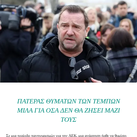
ΠΑΤΈΡΑΣ ΘΥΜΆΤΩΝ ΤΩΝ ΤΕΜΠΏΝ
ΜΙΛΆ ΓΙΑ ΌΣΑ ΔΕΝ ΘΑ ΖΉΣΕΙ ΜΑΖΊ
ΤΟΥΣ
Σε μια περίοδο πανηγυρισμών για την
ΑΕΚ,
μια ανάρτηση ήρθε να θυμίσει