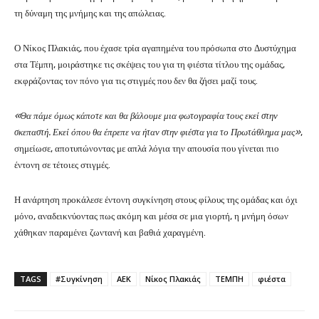
τη δύναμη της μνήμης και της απώλειας.
Ο Νίκος Πλακιάς, που έχασε τρία αγαπημένα του πρόσωπα στο
Δυστύχημα
στα Τέμπη
, μοιράστηκε τις σκέψεις του για τη φιέστα τίτλου της ομάδας,
εκφράζοντας τον πόνο για τις στιγμές που δεν θα ζήσει μαζί τους.
«Θα πάμε όμως κάποτε και θα βάλουμε μια φωτογραφία τους εκεί στην
σκεπαστή. Εκεί όπου θα έπρεπε να ήταν στην φιέστα για το Πρωτάθλημα μας»
,
σημείωσε, αποτυπώνοντας με απλά λόγια την απουσία που γίνεται πιο
έντονη σε τέτοιες στιγμές.
Η ανάρτηση προκάλεσε έντονη συγκίνηση στους φίλους της ομάδας και όχι
μόνο, αναδεικνύοντας πως ακόμη και μέσα σε μια γιορτή, η μνήμη όσων
χάθηκαν παραμένει ζωντανή και βαθιά χαραγμένη.
TAGS
#Συγκίνηση
ΑΕΚ
Νίκος Πλακιάς
ΤΕΜΠΗ
φιέστα